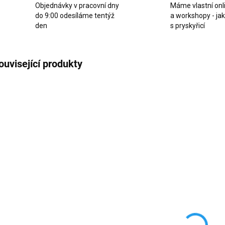
Objednávky v pracovní dny
Máme vlastní onl
do 9:00 odesíláme tentýž
a workshopy - ja
den
s pryskyřicí
ouvisející produkty
ZVÝHODNĚNÁ CENA
SKLADEM
SKLADEM
(>10 KS)
(7 KS)
Silikonová
Silikonová
Si
forma na
forma
f
záložku do
ABCD1234
velk