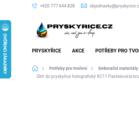
Přejít
+420 777 644 828
objednavky@pryskyrice.
na
obsah
PRYSKYŘICE
AKCE
POTŘEBY PRO TVO
Domů
Potřeby pro tvoření
Dekorační materiály 
Glitr do pryskyřice holografický XC11 Pastelová br
P
o
s
t
r
a
n
n