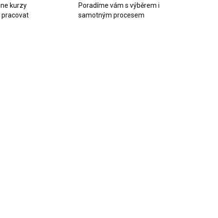
ine kurzy
Poradíme vám s výběrem i
k pracovat
samotným procesem
SKLADEM
SKLADEM
(>10 KS)
(7 KS)
likonová
Silikonová
orma Písmena
forma Písmena
á 210-11
střední 210-12