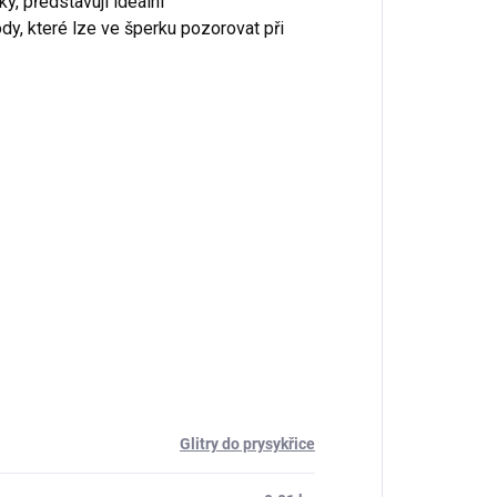
y, představují ideální
dy, které lze ve šperku pozorovat při
Glitry do prysykřice