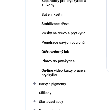
Separátory pro pryskyřice a
silikony
Sušení květin
Stabilizace dřeva
Vosky na dřevo s pryskyřicí
Penetrace savých povrchů
Otěruvzdorný lak
Plnivo do pryskyřice
On-line video kurzy práce s
pryskyřicí
Barvy a pigmenty
Silikony
Startovací sady