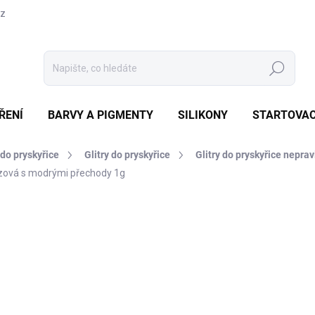
cz
Hledat
ŘENÍ
BARVY A PIGMENTY
SILIKONY
STARTOVAC
do pryskyřice
Glitry do pryskyřice
Glitry do pryskyřice nepra
onzová s modrými přechody 1g
Neohodnoceno
Podrobnosti hodnocení
48
40 K
Měrná
SKL
cena:
MŮŽE
DO: