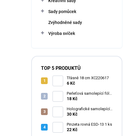
Kreativní sady
Sady pomůcek
Zvýhodněné sady
Výroba svíček
TOP 5 PRODUKTŮ
Třásně 18 cm XC220617
6 Kč
Perleťová samolepící fólie
do pryskyřice
18 Kč
Holografické samolepící
fólie do pryskyřice
30 Kč
Pinzeta rovná ESD-13 1 ks
22 Kč