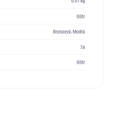
0.01 kg
Glitr
Bronzová
,
Modrá
1g
Glitr