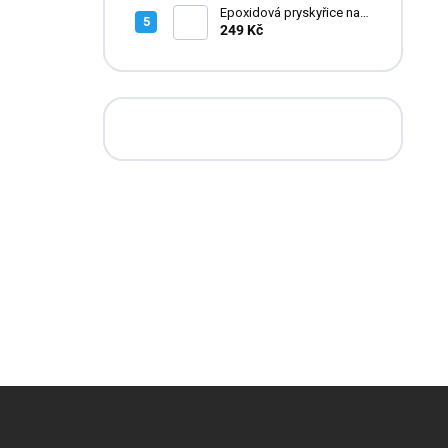
Epoxidová pryskyřice na
zalévání květin FLOWERA
249 Kč
20-24-950 UV++
Z
á
p