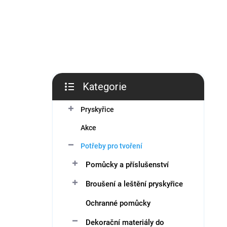
í
p
a
n
e
l
Kategorie
Přeskočit
kategorie
Pryskyřice
Akce
Potřeby pro tvoření
Pomůcky a příslušenství
Broušení a leštění pryskyřice
Ochranné pomůcky
Dekorační materiály do