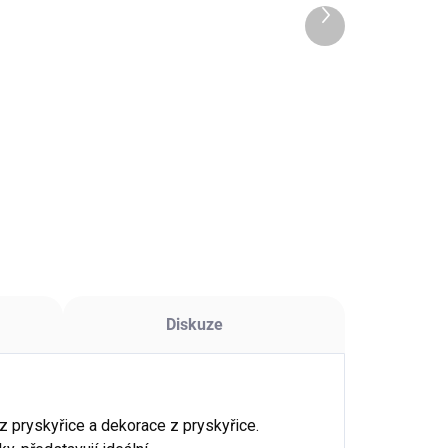
15x231x8mm
180x190x7mm
03 Kč
97 Kč
Další
produkt
 Kč bez DPH
80 Kč bez DPH
Do košíku
Do košíku
likonová forma
Silikonová forma
smena velká –
písmena střední –
3x228 mm,
177x188 mm, pro
ální pro vlastní
menší projekty a
isy z pryskyřice.
šperky.
Diskuze
z pryskyřice a dekorace z pryskyřice.