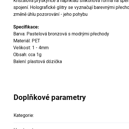
Křišťálová pryskyřice a například silikonová forma na šperk
spojení. Holografické glitry se vyznačují barevnými přecho
změně úhlu pozorování - jeho pohybu
Specifikace:
Barva: Pastelová bronzová s modrými přechody
Materiál: PET
Velikost: 1 - 4mm
Obsah: cca 1g
Balení: plastová dózička
Doplňkové parametry
Kategorie
: