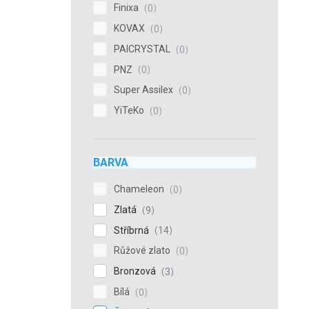
Finixa
0
KOVAX
0
PAICRYSTAL
0
PNZ
0
Super Assilex
0
YiTeKo
0
BARVA
Chameleon
0
Zlatá
9
Stříbrná
14
Růžové zlato
0
Bronzová
3
Bílá
0