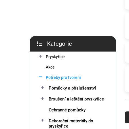
í
p
a
n
e
l
Kategorie
Přeskočit
kategorie
Pryskyřice
Akce
Potřeby pro tvoření
Pomůcky a příslušenství
Broušení a leštění pryskyřice
Ř
Ochranné pomůcky
a
z
Dekorační materiály do
pryskyřice
e