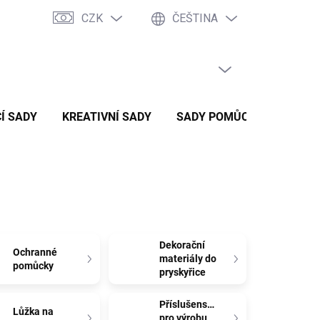
CZK
ČEŠTINA
PRÁZDNÝ KOŠÍK
NÁKUPNÍ
KOŠÍK
Í SADY
KREATIVNÍ SADY
SADY POMŮCEK
ZVÝH
Dekorační
Ochranné
materiály do
pomůcky
pryskyřice
Příslušenství
Lůžka na
pro výrobu