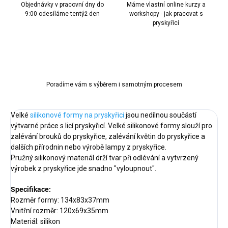
Objednávky v pracovní dny do
Máme vlastní online kurzy a
9:00 odesíláme tentýž den
workshopy - jak pracovat s
pryskyřicí
Poradíme vám s výběrem i samotným procesem
Velké
silikonové formy na pryskyřici
jsou nedílnou součástí
výtvarné práce s licí pryskyřicí. Velké silikonové formy slouží pro
zalévání brouků do pryskyřice, zalévání květin do pryskyřice a
dalších přírodnin nebo výrobě lampy z pryskyřice.
Pružný silikonový materiál drží tvar při odlévání a vytvrzený
výrobek z pryskyřice jde snadno "vyloupnout".
Specifikace:
Rozměr formy: 134x83x37mm
Vnitřní rozměr: 120x69x35mm
Materiál: silikon