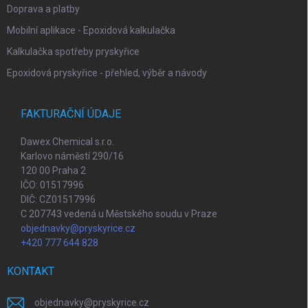
Doprava a platby
Mobilní aplikace - Epoxidová kalkulačka
Kalkulačka spotřeby pryskyřice
Epoxidová pryskyřice - přehled, výběr a návody
FAKTURAČNÍ ÚDAJE
Dawex Chemical s.r.o.
Karlovo náměstí 290/16
120 00 Praha 2
IČO: 01517996
DIČ: CZ01517996
C 207743 vedená u Městského soudu v Praze
objednavky@pryskyrice.cz
+420 777 644 828
KONTAKT
objednavky
@
pryskyrice.cz