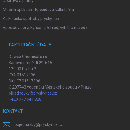
Doprava a platby
Mobilní aplikace - Epoxidová kalkulačka
Kalkulačka spotřeby pryskyřice
Epoxidová pryskyřice - přehled, výběr a návody
FAKTURAČNÍ ÚDAJE
Dawex Chemical s.r.o.
Karlovo náměstí 290/16
120 00 Praha 2
IČO: 01517996
DIČ: CZ01517996
C 207743 vedená u Městského soudu v Praze
objednavky@pryskyrice.cz
+420 777 644 828
KONTAKT
objednavky
@
pryskyrice.cz