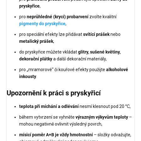
pryskyřice
,
pro
neprůhledné (krycí) probarvení
zvolte kvalitní
pigmenty do pryskyřice
,
pro speciální efekty lze přidávat
svítící prášek
nebo
metalický prášek
,
do pryskyřice můžete vkládat
glitry, sušené květiny,
dekorační plátky
a další dekorační materiály,
pro „mramorové“ či kouřové efekty použijte
alkoholové
inkousty
.
Upozornění k práci s pryskyřicí
teplota při míchání a odlévání
nesmí klesnout pod 20 °C,
během vytvrzení se vyhněte
výrazným výkyvům teploty
–
mohou negativně ovlivnit výsledný povrch,
mísicí poměr A+B je vždy hmotnostní
– složky odvažujte,