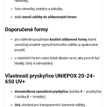
rámečky,
foto rámečky, etažéry a záložky,
další
menší odlitky do silikonových forem
.
Doporučené formy
pro odlévání používejte
kvalitní silikonové formy
, které
umožňují snadné vyjmutí hotového odlitku a opakované
použití,
u vlastních forem nebo lůžek dbejte na to, aby povrch byl
hladký, čistý a odmaštěný.
Vlastnosti pryskyřice UNIEPOX 20-24-
650 UV+
dvousložková epoxidová pryskyřice
(složka A – pryskyřice
/ složka B – tvrdidlo),
čirá
, vhodná pro transparentní i barevné odlitky,