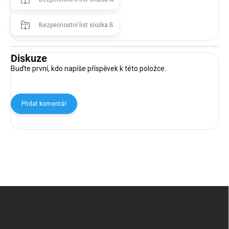
Bezpečnostní list složka B
Diskuze
Buďte první, kdo napíše příspěvek k této položce.
Přidat komentář
Z
á
p
a