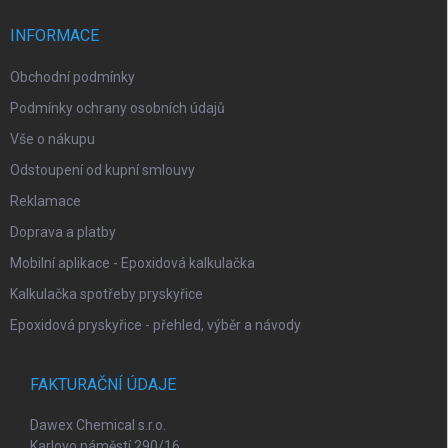
t
í
INFORMACE
Obchodní podmínky
Podmínky ochrany osobních údajů
Vše o nákupu
Odstoupení od kupní smlouvy
Reklamace
Doprava a platby
Mobilní aplikace - Epoxidová kalkulačka
Kalkulačka spotřeby pryskyřice
Epoxidová pryskyřice - přehled, výběr a návody
FAKTURAČNÍ ÚDAJE
Dawex Chemical s.r.o.
Karlovo náměstí 290/16