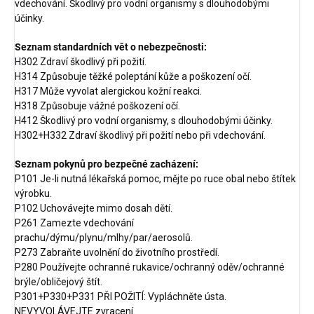
vdechování. Škodlivý pro vodní organismy s dlouhodobými
účinky.
Seznam standardních vět o nebezpečnosti:
H302 Zdraví škodlivý při požití.
H314 Způsobuje těžké poleptání kůže a poškození očí.
H317 Může vyvolat alergickou kožní reakci.
H318 Způsobuje vážné poškození očí.
H412 Škodlivý pro vodní organismy, s dlouhodobými účinky.
H302+H332 Zdraví škodlivý při požití nebo při vdechování.
Seznam pokynů pro bezpečné zacházení:
P101 Je-li nutná lékařská pomoc, mějte po ruce obal nebo štítek
výrobku.
P102 Uchovávejte mimo dosah dětí.
P261 Zamezte vdechování
prachu/dýmu/plynu/mlhy/par/aerosolů.
P273 Zabraňte uvolnění do životního prostředí.
P280 Používejte ochranné rukavice/ochranný oděv/ochranné
brýle/obličejový štít.
P301+P330+P331 PŘI POŽITÍ: Vypláchněte ústa.
NEVYVOLÁVEJTE zvracení.