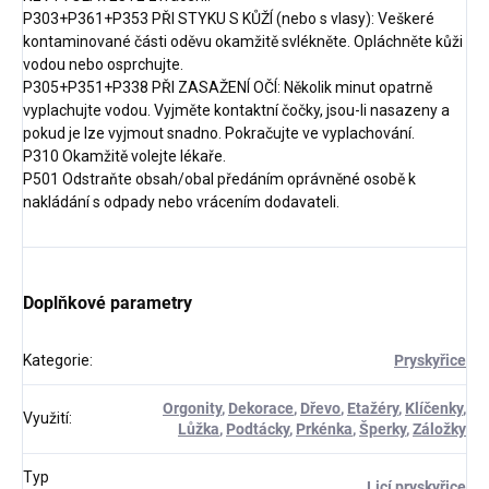
P303+P361+P353 PŘI STYKU S KŮŽÍ (nebo s vlasy): Veškeré
kontaminované části oděvu okamžitě svlékněte. Opláchněte kůži
vodou nebo osprchujte.
P305+P351+P338 PŘI ZASAŽENÍ OČÍ: Několik minut opatrně
vyplachujte vodou. Vyjměte kontaktní čočky, jsou-li nasazeny a
pokud je lze vyjmout snadno. Pokračujte ve vyplachování.
P310 Okamžitě volejte lékaře.
P501 Odstraňte obsah/obal předáním oprávněné osobě k
nakládání s odpady nebo vrácením dodavateli.
Doplňkové parametry
Kategorie
:
Pryskyřice
Orgonity
,
Dekorace
,
Dřevo
,
Etažéry
,
Klíčenky
,
Využití
:
Lůžka
,
Podtácky
,
Prkénka
,
Šperky
,
Záložky
Typ
Licí pryskyřice