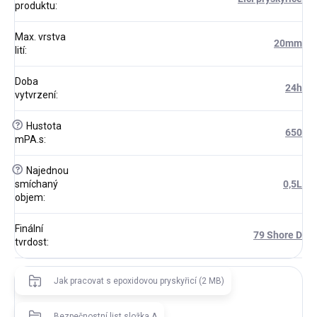
produktu
:
Max. vrstva
20mm
lití
:
Doba
24h
vytvrzení
:
?
Hustota
650
mPA.s
:
?
Najednou
smíchaný
0,5L
objem
:
Finální
79 Shore D
tvrdost
:
Jak pracovat s epoxidovou pryskyřicí (2 MB)
Bezpečnostní list složka A