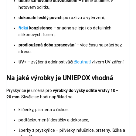
dobré samovolné odvzdušnění
– méně bublinek v
hotovém odlitku,
dokonale lesklý povrch
po rozlivu a vytvrzení,
řídká
konzistence
– snadno se leje i do detailních
silikonových forem,
prodloužená doba zpracování
– více času na práci bez
stresu,
UV+
– zvýšená odolnost vůči
žloutnutí
vlivem UV záření.
Na jaké výrobky je UNIEPOX vhodná
Pryskyřice je určená pro
výrobky do výšky odlité vrstvy 10–
20 mm
. Skvěle se hodí například na:
klíčenky, písmena a číslice,
podtácky, menší destičky a dekorace,
šperky z pryskyřice – přívěsky, náušnice, prsteny, lůžka a