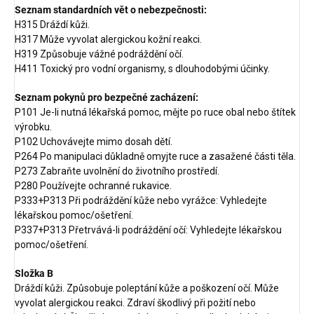
Seznam standardních vět o nebezpečnosti:
H315 Dráždí kůži.
H317 Může vyvolat alergickou kožní reakci.
H319 Způsobuje vážné podráždění očí.
H411 Toxický pro vodní organismy, s dlouhodobými účinky.
Seznam pokynů pro bezpečné zacházení:
P101 Je-li nutná lékařská pomoc, mějte po ruce obal nebo štítek
výrobku.
P102 Uchovávejte mimo dosah dětí.
P264 Po manipulaci důkladně omyjte ruce a zasažené části těla.
P273 Zabraňte uvolnění do životního prostředí.
P280 Používejte ochranné rukavice.
P333+P313 Při podráždění kůže nebo vyrážce: Vyhledejte
lékařskou pomoc/ošetření.
P337+P313 Přetrvává-li podráždění očí: Vyhledejte lékařskou
pomoc/ošetření.
Složka B
Dráždí kůži. Způsobuje poleptání kůže a poškození očí. Může
vyvolat alergickou reakci. Zdraví škodlivý při požití nebo