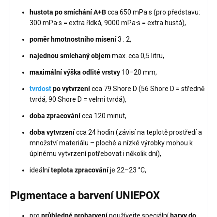
hustota po smíchání A+B
cca 650 mPa·s (pro představu:
300 mPa·s = extra řídká, 9000 mPa·s = extra hustá),
poměr hmotnostního mísení
3 : 2,
najednou smíchaný objem
max. cca 0,5 litru,
maximální výška odlité vrstvy
10–20 mm,
tvrdost
po vytvrzení
cca 79 Shore D (56 Shore D = středně
tvrdá, 90 Shore D = velmi tvrdá),
doba zpracování
cca 120 minut,
doba vytvrzení
cca 24 hodin (závisí na teplotě prostředí a
množství materiálu – ploché a nízké výrobky mohou k
úplnému vytvrzení potřebovat i několik dní),
ideální
teplota zpracování
je 22–23 °C,
Pigmentace a barvení UNIEPOX
pro
průhledné probarvení
používejte speciální
barvy do