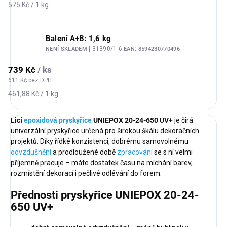
Měrná
575 Kč / 1 kg
cena:
Balení A+B: 1,6 kg
| 31390/1-6
NENÍ SKLADEM
EAN:
8594230770496
739 Kč
/ ks
611 Kč bez DPH
Měrná
461,88 Kč / 1 kg
cena:
Licí
epoxidová pryskyřice
UNIEPOX 20-24-650 UV+
je čirá
univerzální pryskyřice určená pro širokou škálu dekoračních
projektů. Díky řídké konzistenci, dobrému samovolnému
odvzdušnění
a prodloužené době
zpracování
se s ní velmi
příjemně pracuje – máte dostatek času na míchání barev,
rozmístění dekorací i pečlivé odlévání do forem.
Přednosti pryskyřice UNIEPOX 20-24-
650 UV+