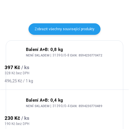
Zobrazit všechny související produkty
Balení A+B: 0,8 kg
| 31390/0-8
NENÍ SKLADEM
EAN:
8594230770472
397 Kč
/ ks
328 Kč bez DPH
Měrná
496,25 Kč / 1 kg
cena:
Balení A+B: 0,4 kg
| 31390/0-4
NENÍ SKLADEM
EAN:
8594230770489
230 Kč
/ ks
190 Kč bez DPH