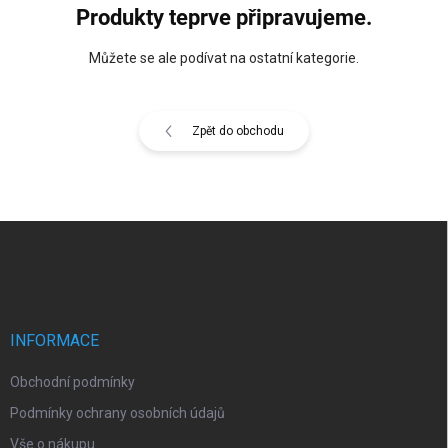
Produkty teprve připravujeme.
Můžete se ale podívat na ostatní kategorie.
Zpět do obchodu
Z
á
p
a
t
í
INFORMACE
Obchodní podmínky
Podmínky ochrany osobních údajů
Vše o nákupu