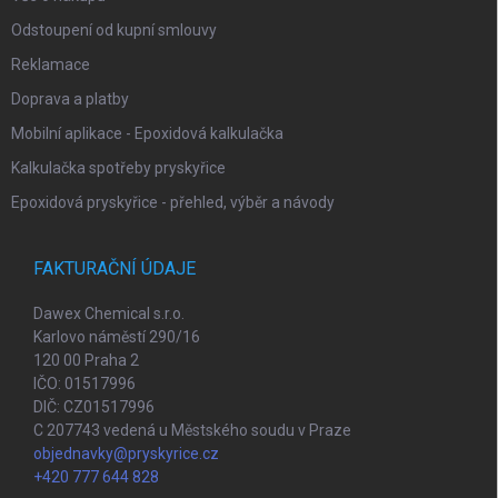
Odstoupení od kupní smlouvy
Reklamace
Doprava a platby
Mobilní aplikace - Epoxidová kalkulačka
Kalkulačka spotřeby pryskyřice
Epoxidová pryskyřice - přehled, výběr a návody
FAKTURAČNÍ ÚDAJE
Dawex Chemical s.r.o.
Karlovo náměstí 290/16
120 00 Praha 2
IČO: 01517996
DIČ: CZ01517996
C 207743 vedená u Městského soudu v Praze
objednavky@pryskyrice.cz
+420 777 644 828