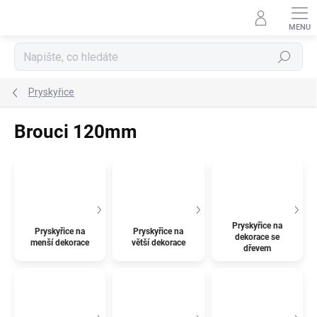
Přejít
na
obsah
Hledat
Pryskyřice
Brouci 120mm
Pryskyřice na
Pryskyřice na
Pryskyřice na
dekorace se
menší dekorace
větší dekorace
dřevem