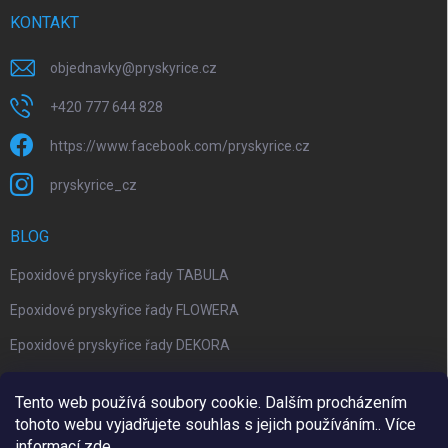
KONTAKT
objednavky
@
pryskyrice.cz
+420 777 644 828
https://www.facebook.com/pryskyrice.cz
pryskyrice_cz
BLOG
Epoxidové pryskyřice řady TABULA
Epoxidové pryskyřice řady FLOWERA
Epoxidové pryskyřice řady DEKORA
Epoxidová kalkulačka nově jako aplikace
Tento web používá soubory cookie. Dalším procházením
tohoto webu vyjadřujete souhlas s jejich používáním.. Více
informací
zde
.