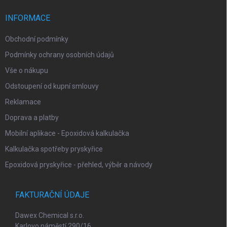
r
t
v
í
INFORMACE
k
y
Obchodní podmínky
v
ý
Podmínky ochrany osobních údajů
p
i
Vše o nákupu
s
Odstoupení od kupní smlouvy
u
Reklamace
Doprava a platby
Mobilní aplikace - Epoxidová kalkulačka
Kalkulačka spotřeby pryskyřice
Epoxidová pryskyřice - přehled, výběr a návody
FAKTURAČNÍ ÚDAJE
Dawex Chemical s.r.o.
Karlovo náměstí 290/16