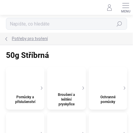
Přejít
na
obsah
Hledat
Potřeby pro tvoření
50g Stříbrná
Broušení a
Pomůcky a
Ochranné
leštění
příslušenství
pomůcky
pryskyřice