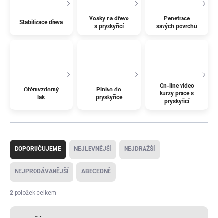
Vosky na dřevo
Penetrace
Stabilizace dřeva
s pryskyřicí
savých povrchů
On-line video
Otěruvzdorný
Plnivo do
kurzy práce s
lak
pryskyřice
pryskyřicí
Ř
a
DOPORUČUJEME
NEJLEVNĚJŠÍ
NEJDRAŽŠÍ
z
e
NEJPRODÁVANĚJŠÍ
ABECEDNĚ
n
í
2
položek celkem
p
r