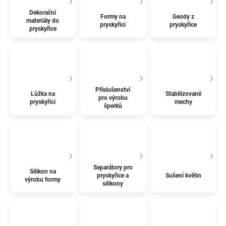
Dekorační
Formy na
Geody z
materiály do
pryskyřici
pryskyřice
pryskyřice
Příslušenství
Lůžka na
Stabilizované
pro výrobu
pryskyřici
mechy
šperků
Separátory pro
Silikon na
pryskyřice a
Sušení květin
výrobu formy
silikony