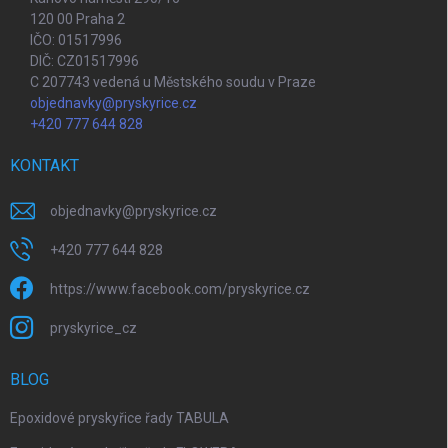
120 00 Praha 2
IČO: 01517996
DIČ: CZ01517996
C 207743 vedená u Městského soudu v Praze
objednavky@pryskyrice.cz
+420 777 644 828
KONTAKT
objednavky
@
pryskyrice.cz
+420 777 644 828
https://www.facebook.com/pryskyrice.cz
pryskyrice_cz
BLOG
Epoxidové pryskyřice řady TABULA