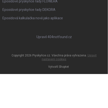
Epoxidové pryskyřice řady FLOWERA
Epoxidové pryskyřice řady DEKORA
Epoxidová kalkulačka nově jako aplikace
Upravil 404notfound.cz
Copyright 2026
Pryskyřice.cz
. Všechna práva vyhrazena.
Upravit
nastavení cookies
Vytvořil Shoptet