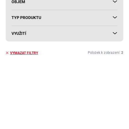
OBJEM
TYP PRODUKTU
VYUŽITÍ
Položek k zobrazení:
2
VYMAZAT FILTRY
V
ý
AKCE
p
i
s
p
r
o
d
u
k