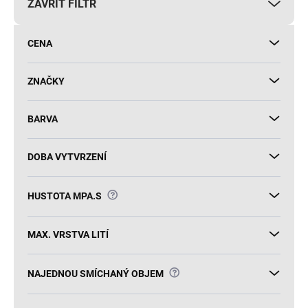
ZAVŘÍT FILTR
o
d
u
CENA
k
t
ů
ZNAČKY
BARVA
DOBA VYTVRZENÍ
?
HUSTOTA MPA.S
MAX. VRSTVA LITÍ
?
NAJEDNOU SMÍCHANÝ OBJEM