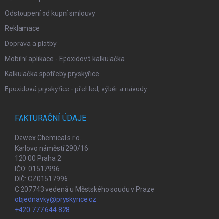
Odstoupení od kupní smlouvy
Reklamace
Doprava a platby
Mobilní aplikace - Epoxidová kalkulačka
Kalkulačka spotřeby pryskyřice
Epoxidová pryskyřice - přehled, výběr a návody
FAKTURAČNÍ ÚDAJE
Dawex Chemical s.r.o.
Karlovo náměstí 290/16
120 00 Praha 2
IČO: 01517996
DIČ: CZ01517996
C 207743 vedená u Městského soudu v Praze
objednavky@pryskyrice.cz
+420 777 644 828