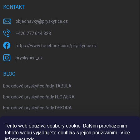
KONTAKT
objednavky
@
pryskyrice.cz
+420 777 644 828
https://www.facebook.com/pryskyrice.cz
pryskyrice_cz
BLOG
Epoxidové pryskyřice řady TABULA
Epoxidové pryskyřice řady FLOWERA
Epoxidové pryskyřice řady DEKORA
Epoxidová kalkulačka nově jako aplikace
Tento web používá soubory cookie. Dalším procházením
tohoto webu vyjadřujete souhlas s jejich používáním.. Více
informací
zde
.