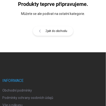
Produkty teprve připravujeme.
Můžete se ale podívat na ostatní kategorie.
Zpět do obchodu
Z
á
p
a
t
í
INFORMACE
Obchodní podmínky
Podmínky ochrany osobních údajů
Vše o nákupu