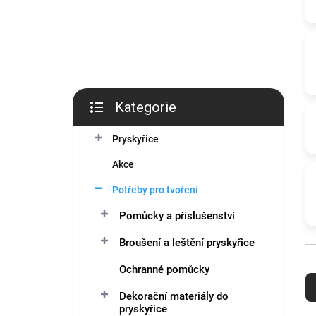
í
p
a
n
e
l
Kategorie
Přeskočit
kategorie
Pryskyřice
Akce
Potřeby pro tvoření
Pomůcky a příslušenství
Broušení a leštění pryskyřice
Ř
Ochranné pomůcky
a
z
Dekorační materiály do
pryskyřice
e