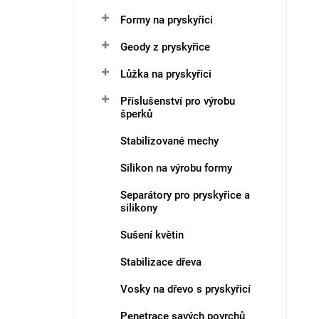
n
V
Formy na pryskyřici
í
ý
p
p
Geody z pryskyřice
r
i
o
Lůžka na pryskyřici
s
d
p
Příslušenství pro výrobu
u
r
šperků
k
o
t
d
Stabilizované mechy
ů
u
Silikon na výrobu formy
k
t
Separátory pro pryskyřice a
ů
silikony
Sušení květin
Stabilizace dřeva
Vosky na dřevo s pryskyřicí
Penetrace savých povrchů