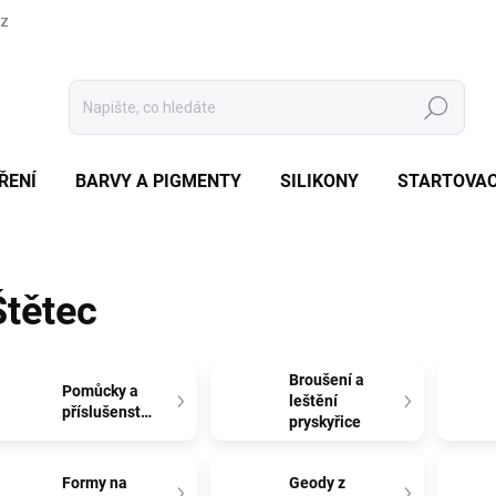
cz
Hledat
ŘENÍ
BARVY A PIGMENTY
SILIKONY
STARTOVAC
Štětec
Broušení a
Pomůcky a
leštění
příslušenství
pryskyřice
Formy na
Geody z