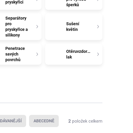
pryskyřici
šperků
Separátory
pro
Sušení
pryskyřice a
květin
silikony
Penetrace
Otěruvzdorný
savých
lak
povrchů
2
položek celkem
DÁVANĚJŠÍ
ABECEDNĚ