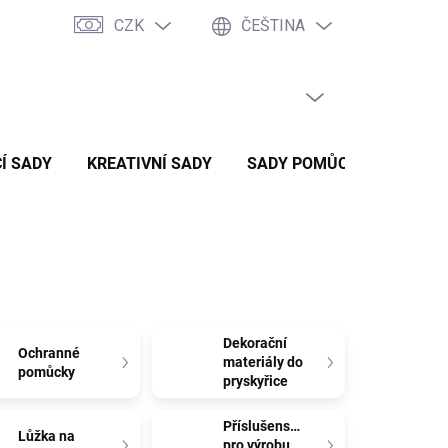
CZK
ČEŠTINA
PRÁZDNÝ KOŠÍK
NÁKUPNÍ
KOŠÍK
Í SADY
KREATIVNÍ SADY
SADY POMŮCEK
ZVÝH
Dekorační
Ochranné
materiály do
pomůcky
pryskyřice
Příslušenství
Lůžka na
pro výrobu