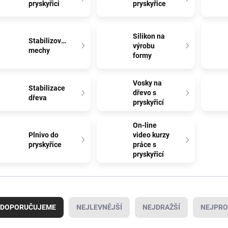
pryskyřici
pryskyřice
Silikon na
Stabilizované
výrobu
mechy
formy
Vosky na
Stabilizace
dřevo s
dřeva
pryskyřicí
On-line
Plnivo do
video kurzy
pryskyřice
práce s
pryskyřicí
DOPORUČUJEME
NEJLEVNĚJŠÍ
NEJDRAŽŠÍ
NEJPRO