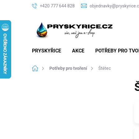
Přejít
+420 777 644 828
objednavky@pryskyrice.
na
obsah
PRYSKYŘICE
AKCE
POTŘEBY PRO TVO
Domů
Potřeby pro tvoření
Štětec
P
o
s
t
r
a
n
n