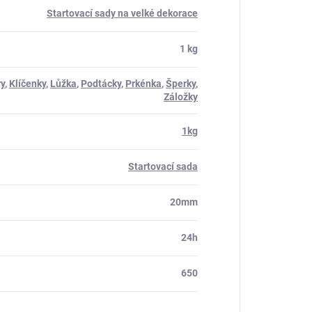
Startovací sady na velké dekorace
1 kg
ry
,
Klíčenky
,
Lůžka
,
Podtácky
,
Prkénka
,
Šperky
,
Záložky
1kg
Startovací sada
20mm
24h
650