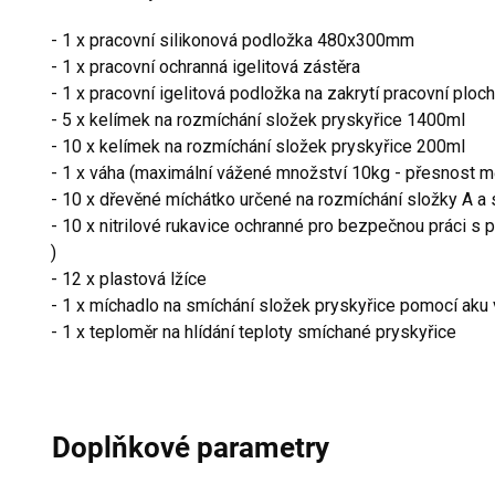
- 1 x p
racovní silikonová podložka 480x300mm
- 1 x pracovní ochranná igelitová zástěra
- 1 x pracovní igelitová podložka na zakrytí pracovní ploc
- 5 x kelímek na rozmíchání složek pryskyřice 1400ml
- 10 x kelímek na rozmíchání složek pryskyřice 200ml
- 1 x váha (maximální vážené množství 10kg - přesnost mě
- 10 x dřevěné míchátko určené na rozmíchání složky A a 
- 10 x nitrilové rukavice ochranné pro bezpečnou práci s pr
)
- 12 x plastová lžíce
- 1 x míchadlo na smíchání složek pryskyřice pomocí aku
- 1 x teploměr na hlídání teploty smíchané pryskyřice
Doplňkové parametry