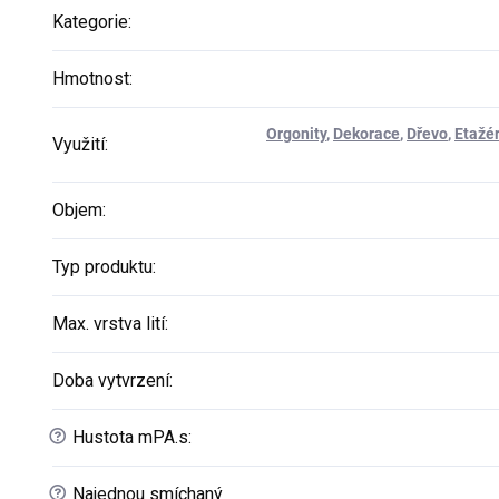
Kategorie
:
Hmotnost
:
Orgonity
,
Dekorace
,
Dřevo
,
Etažé
Využití
:
Objem
:
Typ produktu
:
Max. vrstva lití
:
Doba vytvrzení
:
?
Hustota mPA.s
:
?
Najednou smíchaný