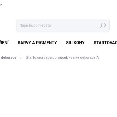
cz
Hledat
ŘENÍ
BARVY A PIGMENTY
SILIKONY
STARTOVAC
é dekorace
Startovací sada pomůcek - velké dekorace A
Neohodnoceno
Podrobnosti hodnocení
VÝHODNĚNÁ CENA
52
430 
Měrná
520 Kč
cena:
MOM