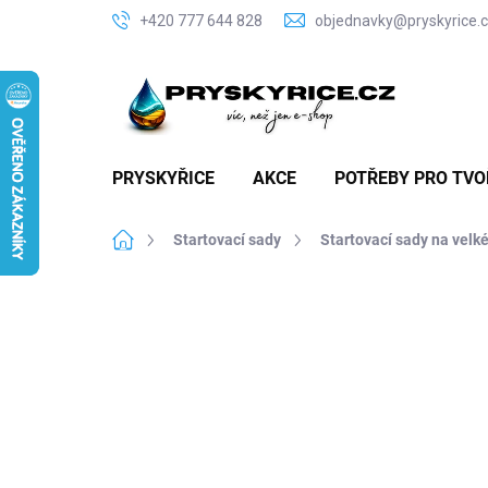
Přejít
+420 777 644 828
objednavky@pryskyrice.
na
obsah
PRYSKYŘICE
AKCE
POTŘEBY PRO TVO
Domů
Startovací sady
Startovací sady na velk
P
o
Z
s
t
r
a
n
n