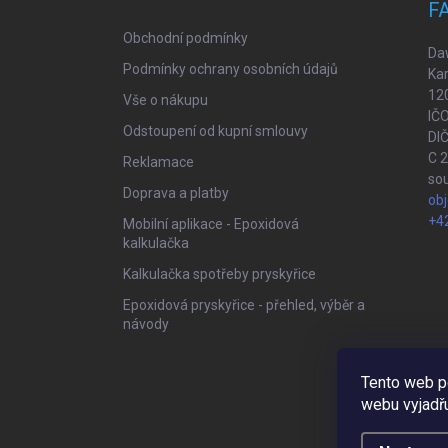
t
F
í
Obchodní podmínky
Daw
Podmínky ochrany osobních údajů
Kar
120
Vše o nákupu
IČ
Odstoupení od kupní smlouvy
DI
C 
Reklamace
so
Doprava a platby
ob
+4
Mobilní aplikace - Epoxidová
kalkulačka
Kalkulačka spotřeby pryskyřice
Epoxidová pryskyřice - přehled, výběr a
návody
Tento web p
webu vyjadřu