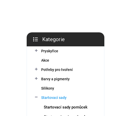
í
p
a
n
e
l
Kategorie
Přeskočit
kategorie
Pryskyřice
Akce
Potřeby pro tvoření
Barvy a pigmenty
Silikony
Startovací sady
Startovací sady pomůcek