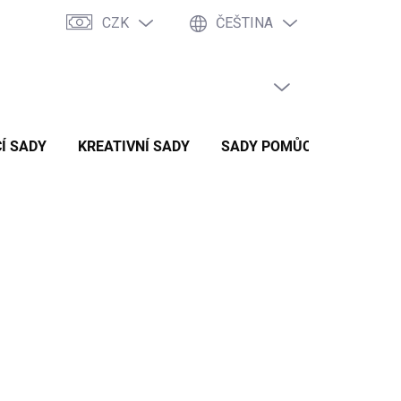
CZK
ČEŠTINA
PRÁZDNÝ KOŠÍK
NÁKUPNÍ
KOŠÍK
Í SADY
KREATIVNÍ SADY
SADY POMŮCEK
ZVÝH
0 Kč
/ ks
Kč bez DPH
 / 1 ks
ENTÁLNĚ NEDOSTUPNÉ