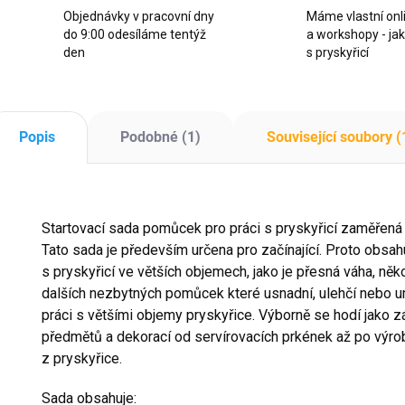
Objednávky v pracovní dny
Máme vlastní onl
do 9:00 odesíláme tentýž
a workshopy - ja
den
s pryskyřicí
Popis
Podobné (1)
Související soubory (
Startovací sada pomůcek pro práci s pryskyřicí zaměřená 
Tato sada je především určena pro začínající. Proto obsa
s pryskyřicí ve větších objemech, jako je přesná váha, něk
dalších nezbytných pomůcek které usnadní, ulehčí nebo um
práci s většími objemy pryskyřice. Výborně se hodí jako z
předmětů a dekorací od servírovacích prkének až po výrob
z pryskyřice.
Sada obsahuje: