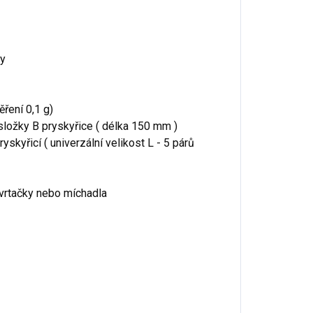
hy
ření 0,1 g)
složky B pryskyřice ( délka 150 mm )
yskyřicí ( univerzální velikost L - 5 párů
 vrtačky nebo míchadla