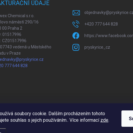
AKTURAČNÍ ÚDAJE
objednavky
@
pryskyrice.c
ex Chemical s.r.o.
lovo náměstí 290/16
+420 777 644 828
 00 Praha 2
O: 01517996
https://www.facebook.co
Č: CZ01517996
207743 vedená u Městského
pryskyrice_cz
udu v Praze
jednavky@pryskyrice.cz
20 777 644 828
oužívá soubory cookie. Dalším procházením tohoto
Upravil 404notfound.cz
S
jete souhlas s jejich používáním.. Více informací
zde
.