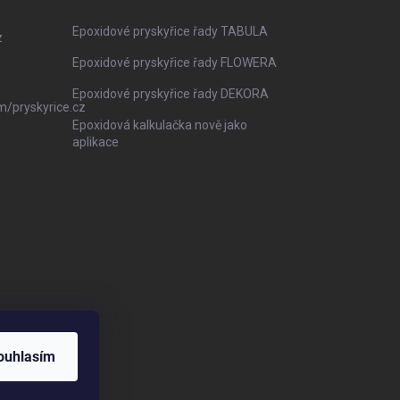
Epoxidové pryskyřice řady TABULA
z
Epoxidové pryskyřice řady FLOWERA
Epoxidové pryskyřice řady DEKORA
m/pryskyrice.cz
Epoxidová kalkulačka nově jako
aplikace
ouhlasím