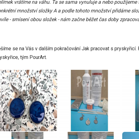
límek vrátíme na váhu. Ta se sama vynuluje a nebo použijeme 
nkrétní množství složky A a podle tohoto množství přidáme sl
víle - smísení obou složek - nám začne běžet čas doby zpraco
šíme se na Vás v dalším pokračování Jak pracovat s pryskyřicí. P
yskyřice, tým PourArt.