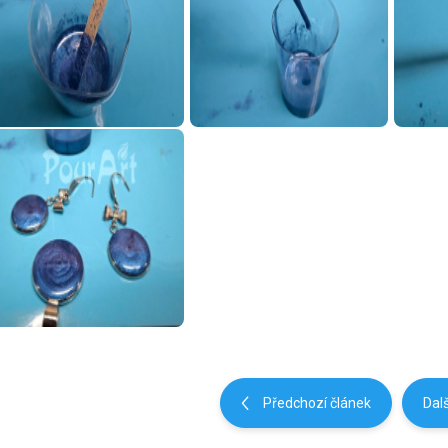
Předchozí článek
Dalš