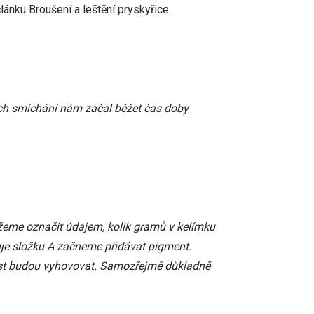
nku Broušení a leštění pryskyřice.
ich smíchání nám začal běžet čas doby
žeme označit údajem, kolik gramů v kelímku
huje složku A začneme přidávat pigment.
st budou vyhovovat. Samozřejmě důkladně