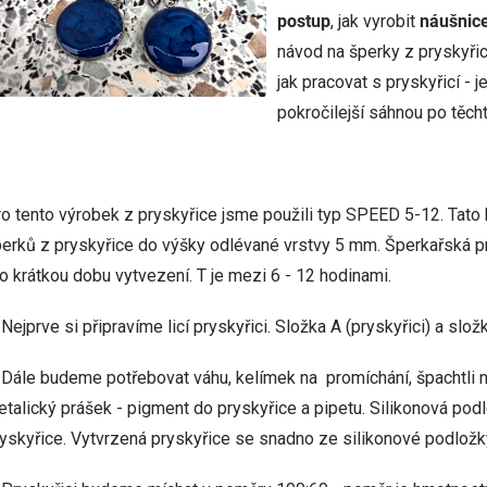
postup
, jak vyrobit
náušnice
návod na šperky z pryskyři
jak pracovat s pryskyřicí - j
pokročilejší sáhnou po těch
o tento výrobek z pryskyřice jsme použili typ SPEED 5-12. Tato k
erků z pryskyřice do výšky odlévané vrstvy 5 mm. Šperkařská 
o krátkou dobu vytvezení. T je mezi 6 - 12 hodinami.
 Nejprve si připravíme licí pryskyřici. Složka A (pryskyřici) a slož
 Dále budeme potřebovat váhu, kelímek na promíchání, špachtli 
talický prášek - pigment do pryskyřice a pipetu. Silikonová pod
yskyřice. Vytvrzená pryskyřice se snadno ze silikonové podložk