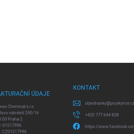
KONTAKT
AKTURAČNÍ ÚDAJE
objednavky
@
pryskyrice.c
ex Chemical s.r.o.
lovo náměstí 290/16
+420 777 644 828
 00 Praha 2
O: 01517996
https://www.facebook.co
Č: CZ01517996