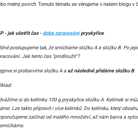
bo matný povrch. Tomuto tématu se věnujeme v našem blogu v člá
P - jak ušetřit čas -
doba zpracování
pryskyřice
žně postupujeme tak, že smícháme složku A a složku B. Po jej
racování. Jak tento čas "prodloužit"?
jprve si probarvíme složku A a
až následně přidáme složku B
.
íklad:
vážíme si do kelímku 100 g pryskyřice složku A. Kelímek si mů
me. Lze takto připravit i více kelímků. Do kelímku, který obsa
oporučujeme začínat od malého množství, až nám barva a syto
romícháme.