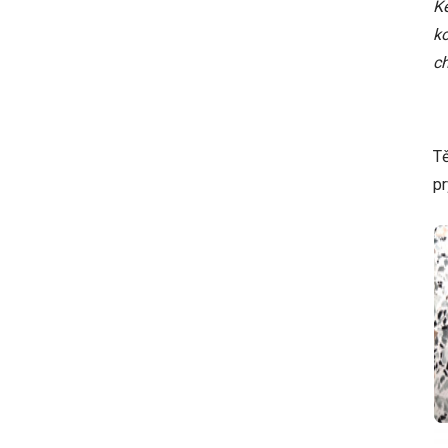
Ke
ko
ch
Tě
pr