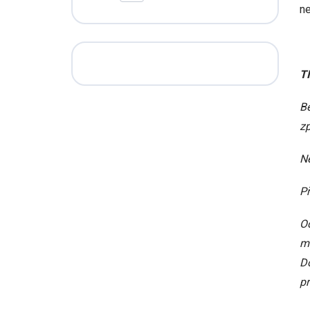
ne
TI
Bě
zp
Ne
Př
Od
má
D
p