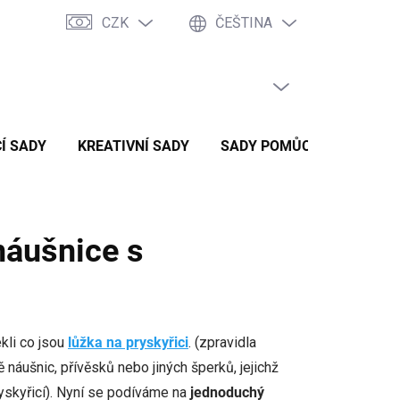
CZK
ČEŠTINA
PRÁZDNÝ KOŠÍK
NÁKUPNÍ
KOŠÍK
Í SADY
KREATIVNÍ SADY
SADY POMŮCEK
ZVÝH
náušnice s
ekli co jsou
lůžka na pryskyřici
. (zpravidla
náušnic, přívěsků nebo jiných šperků, jejichž
pryskyřicí). Nyní se podíváme na
jednoduchý