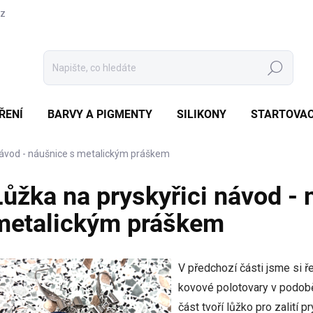
cz
Hledat
ŘENÍ
BARVY A PIGMENTY
SILIKONY
STARTOVAC
 návod - náušnice s metalickým práškem
Lůžka na pryskyřici návod - 
metalickým práškem
V předchozí části jsme si ř
kovové polotovary v podobě 
část tvoří lůžko pro zalití 