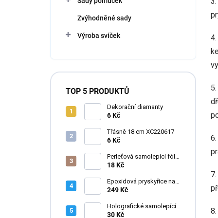
Sady pomůcek
3.
pr
Zvýhodněné sady
Výroba svíček
4.
ke
vy
5.
TOP 5 PRODUKTŮ
dř
Dekorační diamanty
po
6 Kč
Třásně 18 cm XC220617
6.
6 Kč
p
Perleťová samolepící fólie
do pryskyřice
18 Kč
7.
Epoxidová pryskyřice na
př
zalévání květin FLOWERA
249 Kč
20-24-950 UV++
Holografické samolepící
8
fólie do pryskyřice
30 Kč