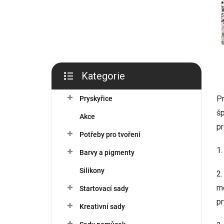
í
p
a
n
e
l
Kategorie
Přeskočit
kategorie
Pr
Pryskyřice
šp
Akce
pr
Potřeby pro tvoření
1.
Barvy a pigmenty
Silikony
2.
me
Startovací sady
pr
Kreativní sady