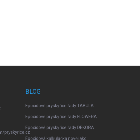
BLOG
Epoxidové pryskyřice řady TABULA
z
Epoxidové pryskyřice řady FLOWERA
Epoxidové pryskyřice řady DEKORA
m/pryskyrice.cz
Epoxidová kalkulačka nově jako