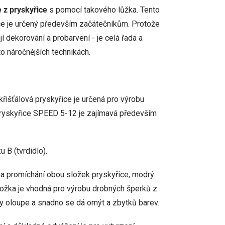
 z pryskyřice
s pomocí takového lůžka. Tento
ce je určený především začátečníkům. Protože
ejí dekorování a probarvení - je celá řada a
to náročnějších technikách.
řišťálová pryskyřice je určená pro výrobu
pryskyřice SPEED 5-12 je zajímavá především
ku B (tvrdidlo).
na promíchání obou složek pryskyřice, modrý
ložka je vhodná pro výrobu drobných šperků z
y oloupe a snadno se dá omýt a zbytků barev.