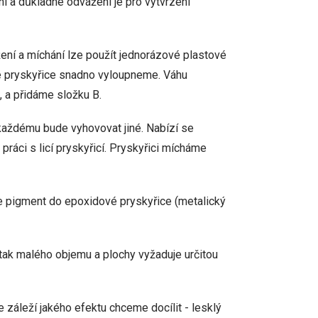
í a důkladné odvážení je pro vytvrzení
žení a míchání lze použít jednorázové plastové
né pryskyřice snadno vyloupneme. Váhu
 a přidáme složku B.
každému bude vyhovovat jiné. Nabízí se
ráci s licí pryskyřicí. Pryskyřici mícháme
e pigment do epoxidové pryskyřice (metalický
í tak malého objemu a plochy vyžaduje určitou
e záleží jakého efektu chceme docílit - lesklý