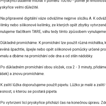
 Pryskyřici budeme míchat v poměru 100:60 - poměr je hmotnostn
yskyřice velmi důležité.
 Na připravené digitální váze odvážíme nejprve složku A. K odvá
límky nebo silikonové kelímky, ze kterých opět zbytky vytvrze
nulujeme tlačítkem TARE, váhu tedy tímto způsobem vynulujeme,
 Důkladně promícháme. K promíchání lze použít různá míchátka, 
evěná špachtle, špejle nebo opět silikonové pomůcky určené pro p
malu a dbáme na promíchání ode dna a od stěn nádobky.
 Po důkladném promíchání obou složek, cca 2 - 3 minuty, přidám
rášek) a znovu promícháme.
 K zalití lůžka doporučujeme použít pipetu. Lůžko je malé a zalit
esnost, o kterou se postará pipeta.
.
Po vytvrzení licí pryskyřice přichází čas na konečnou úpravu. Zd