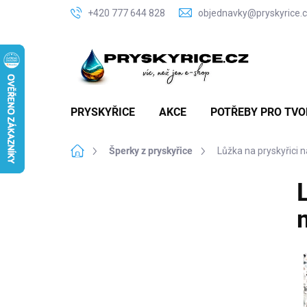
Přejít
+420 777 644 828
objednavky@pryskyrice.
na
obsah
PRYSKYŘICE
AKCE
POTŘEBY PRO TVO
Domů
Šperky z pryskyřice
Lůžka na pryskyřici
P
o
s
t
r
a
n
n