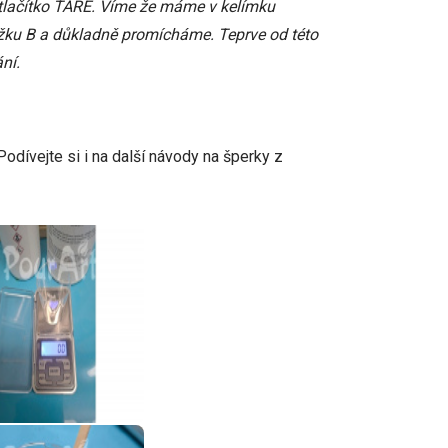
tlačítko TARE. Víme že máme v kelímku
ožku B a důkladně promícháme. Teprve od této
vání.
odívejte si i na další návody na šperky z