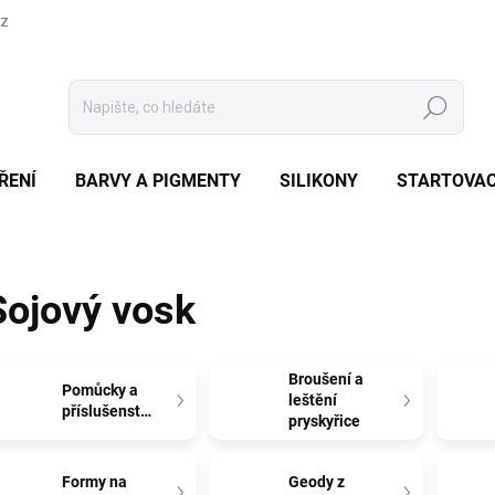
cz
Hledat
ŘENÍ
BARVY A PIGMENTY
SILIKONY
STARTOVAC
Sojový vosk
Broušení a
Pomůcky a
leštění
příslušenství
pryskyřice
Formy na
Geody z