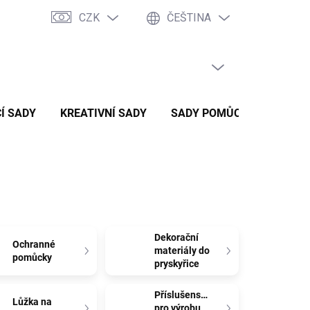
CZK
ČEŠTINA
PRÁZDNÝ KOŠÍK
NÁKUPNÍ
KOŠÍK
Í SADY
KREATIVNÍ SADY
SADY POMŮCEK
ZVÝH
Dekorační
Ochranné
materiály do
pomůcky
pryskyřice
Příslušenství
Lůžka na
pro výrobu