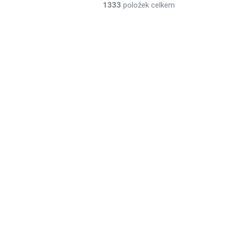
1333
položek celkem
LADEM
SKLADEM
(3 KS)
(>10 KS)
y
Míchátko dřevěné - 7
otvorů - 180mm 10ks
18 Kč
/ ks