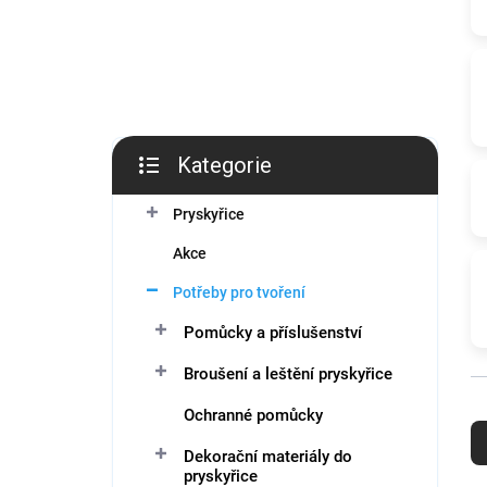
í
p
a
n
e
l
Kategorie
Přeskočit
kategorie
Pryskyřice
Akce
Potřeby pro tvoření
Pomůcky a příslušenství
Broušení a leštění pryskyřice
Ř
Ochranné pomůcky
a
z
Dekorační materiály do
pryskyřice
e