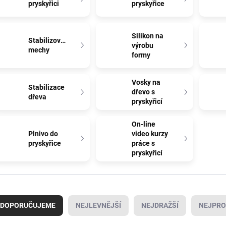
pryskyřici
pryskyřice
Silikon na
Stabilizované
výrobu
mechy
formy
Vosky na
Stabilizace
dřevo s
dřeva
pryskyřicí
On-line
Plnivo do
video kurzy
pryskyřice
práce s
pryskyřicí
DOPORUČUJEME
NEJLEVNĚJŠÍ
NEJDRAŽŠÍ
NEJPRO