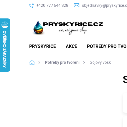
Přejít
+420 777 644 828
objednavky@pryskyrice.
na
obsah
PRYSKYŘICE
AKCE
POTŘEBY PRO TVO
Domů
Potřeby pro tvoření
Sojový vosk
P
o
s
t
r
a
n
n