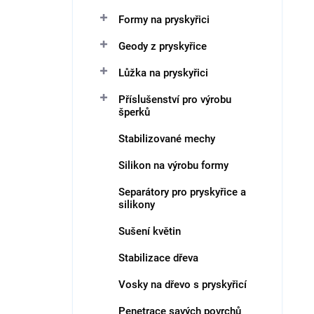
n
Formy na pryskyřici
í
V
p
ý
Geody z pryskyřice
r
p
o
i
Lůžka na pryskyřici
d
s
Příslušenství pro výrobu
u
p
šperků
k
r
t
o
Stabilizované mechy
ů
d
u
Silikon na výrobu formy
k
Separátory pro pryskyřice a
t
silikony
ů
Sušení květin
Stabilizace dřeva
Vosky na dřevo s pryskyřicí
Penetrace savých povrchů