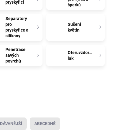
pryskyřici
šperků
Separátory
pro
Sušení
pryskyřice a
květin
silikony
Penetrace
Otěruvzdorný
savých
lak
povrchů
DÁVANĚJŠÍ
ABECEDNĚ