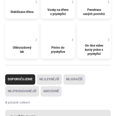
Vosky na dřevo
Penetrace
Stabilizace dřeva
s pryskyřicí
savých povrchů
On-line video
Otěruvzdorný
Plnivo do
kurzy práce s
lak
pryskyřice
pryskyřicí
Ř
a
DOPORUČUJEME
NEJLEVNĚJŠÍ
NEJDRAŽŠÍ
z
e
NEJPRODÁVANĚJŠÍ
ABECEDNĚ
n
í
4
položek celkem
p
r