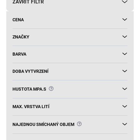
ZAVŘÍT FILTR
o
d
u
CENA
k
t
ů
ZNAČKY
BARVA
DOBA VYTVRZENÍ
?
HUSTOTA MPA.S
MAX. VRSTVA LITÍ
?
NAJEDNOU SMÍCHANÝ OBJEM