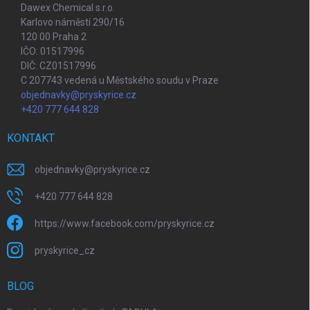
Dawex Chemical s.r.o.
Karlovo náměstí 290/16
120 00 Praha 2
IČO: 01517996
DIČ: CZ01517996
C 207743 vedená u Městského soudu v Praze
objednavky@pryskyrice.cz
+420 777 644 828
KONTAKT
objednavky
@
pryskyrice.cz
+420 777 644 828
https://www.facebook.com/pryskyrice.cz
pryskyrice_cz
BLOG