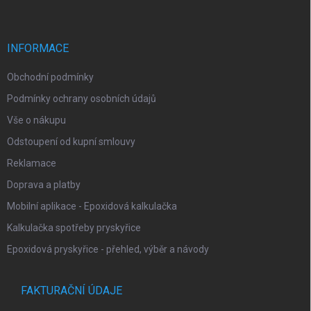
p
í
p
a
r
t
v
í
INFORMACE
k
y
Obchodní podmínky
v
ý
Podmínky ochrany osobních údajů
p
i
Vše o nákupu
s
Odstoupení od kupní smlouvy
u
Reklamace
Doprava a platby
Mobilní aplikace - Epoxidová kalkulačka
Kalkulačka spotřeby pryskyřice
Epoxidová pryskyřice - přehled, výběr a návody
FAKTURAČNÍ ÚDAJE