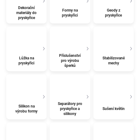
Dekorační
Formy na
Geody z
materiály do
pryskyřici
pryskyřice
pryskyřice
Příslušenství
Lůžka na
Stabilizované
pro výrobu
pryskyřici
mechy
šperků
Separátory pro
Silikon na
pryskyřice a
Sušení květin
výrobu formy
silikony