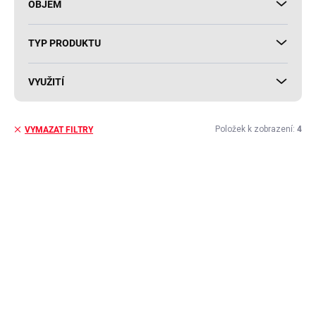
OBJEM
TYP PRODUKTU
VYUŽITÍ
Položek k zobrazení:
4
VYMAZAT FILTRY
V
ý
AKCE
p
i
s
p
r
o
d
u
k