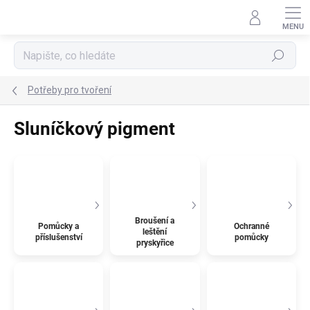
Přejít
na
obsah
Hledat
Potřeby pro tvoření
Sluníčkový pigment
Broušení a
Pomůcky a
Ochranné
leštění
příslušenství
pomůcky
pryskyřice