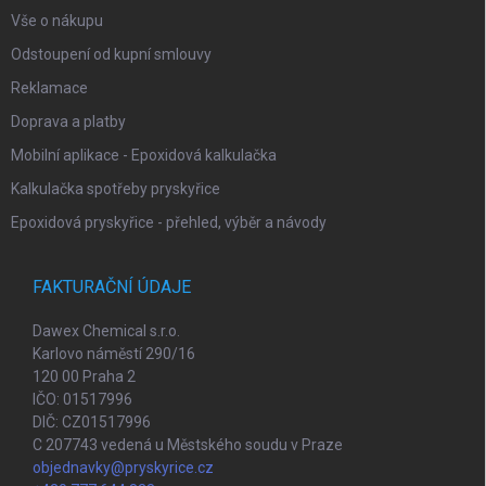
p
i
Vše o nákupu
s
Odstoupení od kupní smlouvy
u
Reklamace
Doprava a platby
Mobilní aplikace - Epoxidová kalkulačka
Kalkulačka spotřeby pryskyřice
Epoxidová pryskyřice - přehled, výběr a návody
FAKTURAČNÍ ÚDAJE
Dawex Chemical s.r.o.
Karlovo náměstí 290/16
120 00 Praha 2
IČO: 01517996
DIČ: CZ01517996
C 207743 vedená u Městského soudu v Praze
objednavky@pryskyrice.cz