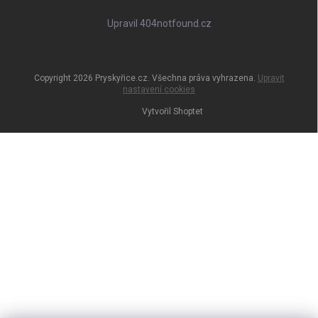
Upravil 404notfound.cz
Copyright 2026
Pryskyřice.cz
. Všechna práva vyhrazena.
Upravit
nastavení cookies
Vytvořil Shoptet