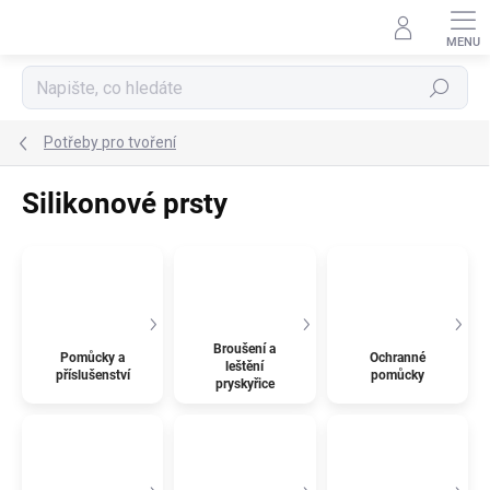
Přejít
na
obsah
Hledat
Potřeby pro tvoření
Silikonové prsty
Broušení a
Pomůcky a
Ochranné
leštění
příslušenství
pomůcky
pryskyřice