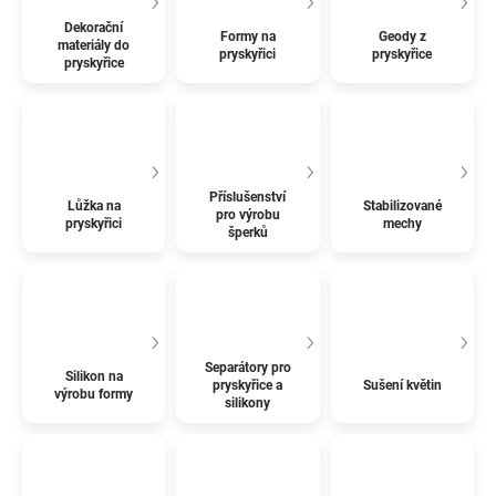
Dekorační
Formy na
Geody z
materiály do
pryskyřici
pryskyřice
pryskyřice
Příslušenství
Lůžka na
Stabilizované
pro výrobu
pryskyřici
mechy
šperků
Separátory pro
Silikon na
pryskyřice a
Sušení květin
výrobu formy
silikony