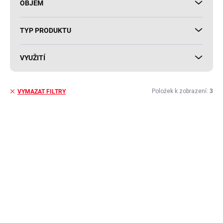
OBJEM
TYP PRODUKTU
VYUŽITÍ
Položek k zobrazení:
3
VYMAZAT FILTRY
V
ý
AKCE
p
i
s
p
r
o
d
u
k