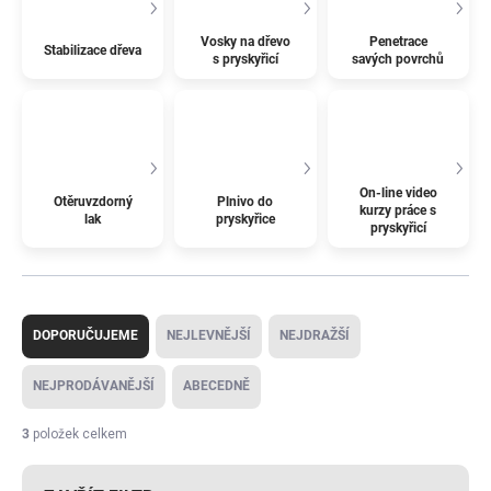
Vosky na dřevo
Penetrace
Stabilizace dřeva
s pryskyřicí
savých povrchů
On-line video
Otěruvzdorný
Plnivo do
kurzy práce s
lak
pryskyřice
pryskyřicí
Ř
a
DOPORUČUJEME
NEJLEVNĚJŠÍ
NEJDRAŽŠÍ
z
e
NEJPRODÁVANĚJŠÍ
ABECEDNĚ
n
í
3
položek celkem
p
r