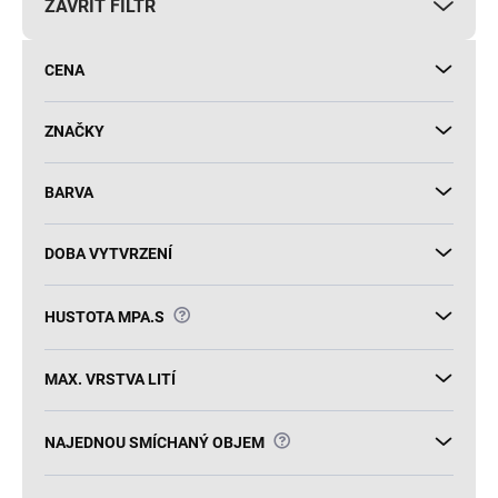
ZAVŘÍT FILTR
o
d
u
CENA
k
t
ů
ZNAČKY
BARVA
DOBA VYTVRZENÍ
?
HUSTOTA MPA.S
MAX. VRSTVA LITÍ
?
NAJEDNOU SMÍCHANÝ OBJEM