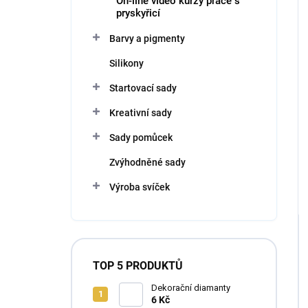
On-line video kurzy práce s
pryskyřicí
Barvy a pigmenty
Silikony
Startovací sady
Kreativní sady
Sady pomůcek
Zvýhodněné sady
Výroba svíček
TOP 5 PRODUKTŮ
Dekorační diamanty
6 Kč