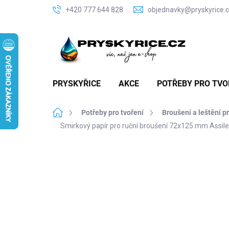
Přejít
+420 777 644 828
objednavky@pryskyrice.
na
obsah
PRYSKYŘICE
AKCE
POTŘEBY PRO TVO
Domů
Potřeby pro tvoření
Broušení a leštění p
Smirkový papír pro ruční broušení 72x125 mm Assile
P
o
s
t
r
a
n
n