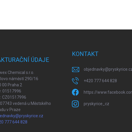
KONTAKT
AKTURAČNÍ ÚDAJE
objednavky
@
pryskyrice.c
ex Chemical s.r.o.
lovo náměstí 290/16
+420 777 644 828
 00 Praha 2
O: 01517996
https://www.facebook.co
Č: CZ01517996
207743 vedená u Městského
pryskyrice_cz
udu v Praze
jednavky@pryskyrice.cz
20 777 644 828