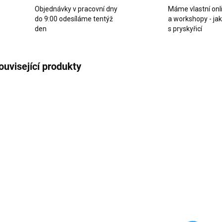
Objednávky v pracovní dny
Máme vlastní onl
do 9:00 odesíláme tentýž
a workshopy - ja
den
s pryskyřicí
ouvisející produkty
SKLADEM
SKLADEM
(9 KS)
(>10 KS)
Smirkový papír
Smirkový papír
K
pro ruční
pro ruční
ko
broušení
broušení
P