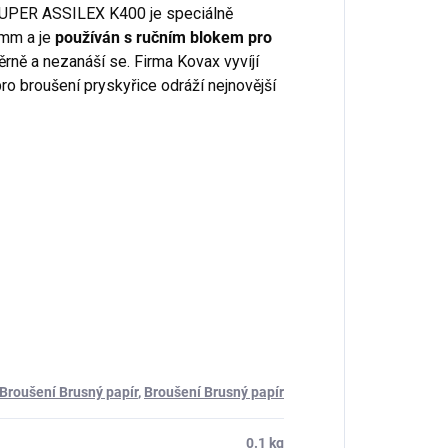
UPER ASSILEX K400 je speciálně
 mm a je
používán s ručním blokem pro
ěrně a nezanáší se. Firma Kovax vyvíjí
ro broušení pryskyřice odráží nejnovější
Broušení Brusný papír
,
Broušení Brusný papír
0.1 kg