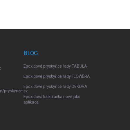
BLOG
Epoxidové pryskyřice řady TABULA
z
Epoxidové pryskyřice řady FLOWERA
Epoxidové pryskyřice řady DEKORA
m/pryskyrice.cz
Epoxidová kalkulačka nově jako
aplikace