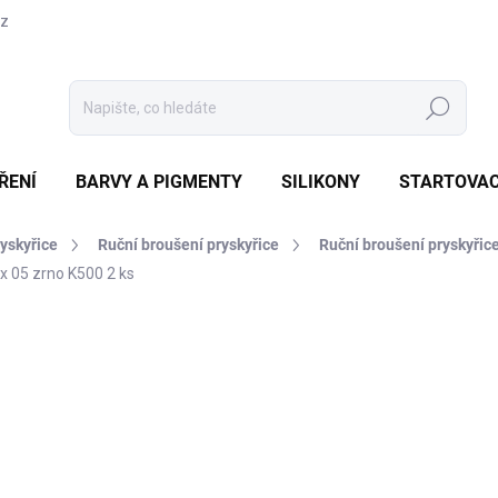
cz
Hledat
ŘENÍ
BARVY A PIGMENTY
SILIKONY
STARTOVAC
ryskyřice
Ruční broušení pryskyřice
Ruční broušení pryskyřic
x 05 zrno K500 2 ks
Neohodnoceno
Podrobnosti hodnocení
ZNAČKA:
KOVAX
82
68 K
Měrná
41 Kč 
cena:
SKL