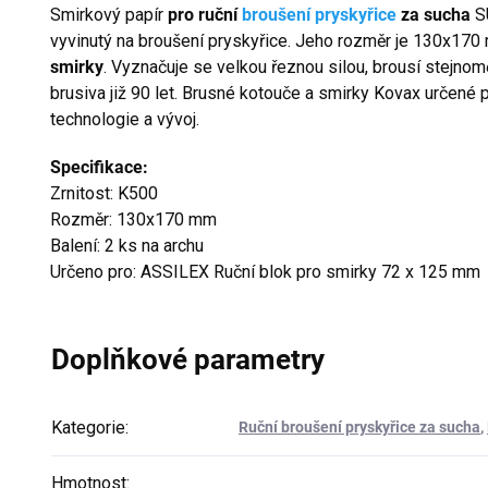
Smirkový papír
pro ruční
broušení pryskyřice
za sucha
S
vyvinutý na broušení pryskyřice. Jeho rozměr je 130x170
smirky
. Vyznačuje se velkou řeznou silou, brousí stejnom
brusiva již 90 let. Brusné kotouče a smirky Kovax určené p
technologie a vývoj.
Specifikace:
Zrnitost: K500
Rozměr: 130x170 mm
Balení: 2 ks na archu
Určeno pro: ASSILEX Ruční blok pro smirky 72 x 125 mm
Doplňkové parametry
Kategorie
:
Ruční broušení pryskyřice za sucha
,
Hmotnost
: