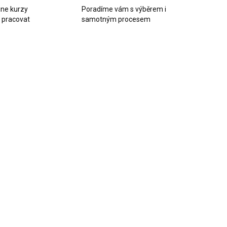
ine kurzy
Poradíme vám s výběrem i
k pracovat
samotným procesem
SKLADEM
SKLADEM
(>10 KS)
(>10 KS)
OVAX Brusný
Ruční blok pro
touč 013 TRI-
smirky se
RO SUPER
suchým zipem