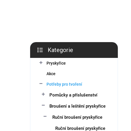
í
p
a
n
e
l
Kategorie
Přeskočit
kategorie
Pryskyřice
Akce
Potřeby pro tvoření
Pomůcky a příslušenství
Broušení a leštění pryskyřice
Ruční broušení pryskyřice
Ruční broušení pryskyřice