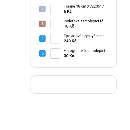
Třásně 18 cm XC220617
6 Kč
Perleťová samolepící fólie
do pryskyřice
18 Kč
Epoxidová pryskyřice na
zalévání květin FLOWERA
249 Kč
20-24-950 UV++
Holografické samolepící
fólie do pryskyřice
30 Kč