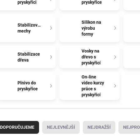
pryskyřici
pryskyřice
Silikon na
Stabilizované
výrobu
mechy
formy
Vosky na
Stabilizace
dřevo s
dřeva
pryskyřicí
On-line
Plnivo do
video kurzy
pryskyřice
práce s
pryskyřicí
DOPORUČUJEME
NEJLEVNĚJŠÍ
NEJDRAŽŠÍ
NEJPRO