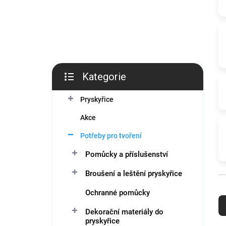
í
p
a
n
e
l
Kategorie
Přeskočit
kategorie
Pryskyřice
Akce
Potřeby pro tvoření
Pomůcky a příslušenství
Broušení a leštění pryskyřice
Ř
Ochranné pomůcky
a
z
Dekorační materiály do
pryskyřice
e