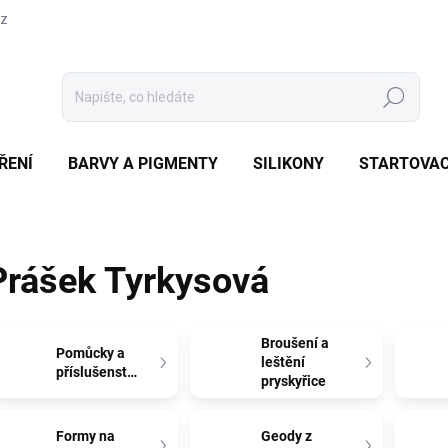
cz
Hledat
ŘENÍ
BARVY A PIGMENTY
SILIKONY
STARTOVAC
Prášek Tyrkysová
Broušení a
Pomůcky a
leštění
příslušenství
pryskyřice
Formy na
Geody z