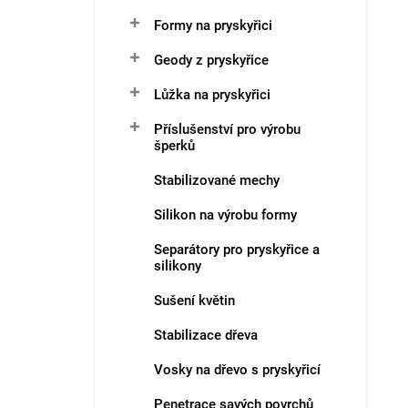
n
V
Formy na pryskyřici
í
ý
p
p
Geody z pryskyřice
r
i
o
Lůžka na pryskyřici
s
d
p
Příslušenství pro výrobu
u
r
šperků
k
o
t
d
Stabilizované mechy
ů
u
Silikon na výrobu formy
k
t
Separátory pro pryskyřice a
ů
silikony
Sušení květin
Stabilizace dřeva
Vosky na dřevo s pryskyřicí
Penetrace savých povrchů