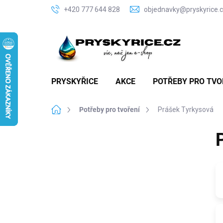
Přejít
+420 777 644 828
objednavky@pryskyrice.
na
obsah
PRYSKYŘICE
AKCE
POTŘEBY PRO TVO
Domů
Potřeby pro tvoření
Prášek Tyrkysová
P
o
s
t
r
a
n
n