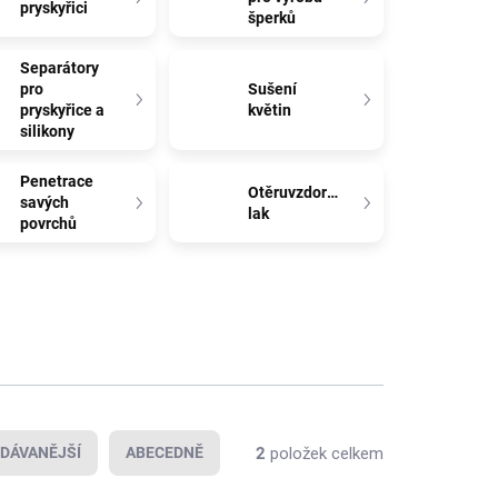
pryskyřici
šperků
Separátory
pro
Sušení
pryskyřice a
květin
silikony
Penetrace
Otěruvzdorný
savých
lak
povrchů
2
položek celkem
DÁVANĚJŠÍ
ABECEDNĚ