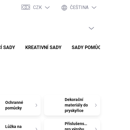
CZK
ČEŠTINA
PRÁZDNÝ KOŠÍK
NÁKUPNÍ
KOŠÍK
Í SADY
KREATIVNÍ SADY
SADY POMŮCEK
ZVÝH
Dekorační
Ochranné
materiály do
pomůcky
pryskyřice
Příslušenství
Lůžka na
pro výrobu