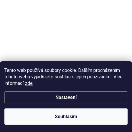
NENÍ SKLADEM
Pigmentová pasta ART GEO Ceram Yellov 50g
Tento web používá soubory cookie. Dalším procházením
tohoto webu vyjadřujete souhlas s jejich používáním.. Více
175 Kč
/ ks
informací
zde
.
Detail
145 Kč bez DPH
Jemně keramický žlutý odstín pro světlé a hřejivé odlitky z
Nastavení
pryskyřice.
Souhlasím