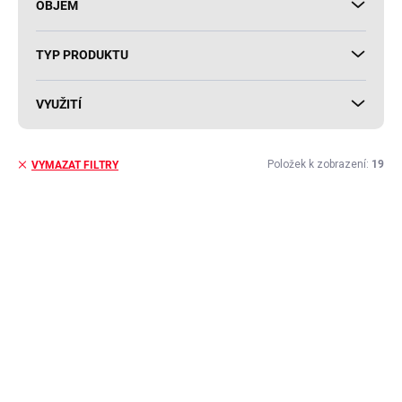
OBJEM
TYP PRODUKTU
VYUŽITÍ
Položek k zobrazení:
19
VYMAZAT FILTRY
V
ý
AKCE
p
i
s
p
r
o
d
u
k