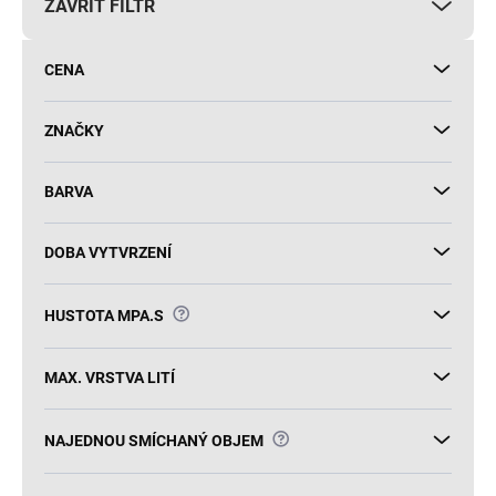
ZAVŘÍT FILTR
o
d
u
CENA
k
t
ů
ZNAČKY
BARVA
DOBA VYTVRZENÍ
?
HUSTOTA MPA.S
MAX. VRSTVA LITÍ
?
NAJEDNOU SMÍCHANÝ OBJEM