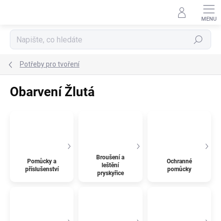
Přejít
na
obsah
Hledat
Potřeby pro tvoření
Obarvení Žlutá
Broušení a
Pomůcky a
Ochranné
leštění
příslušenství
pomůcky
pryskyřice