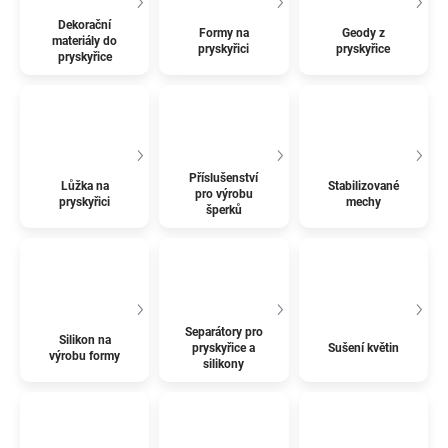
Dekorační
Formy na
Geody z
materiály do
pryskyřici
pryskyřice
pryskyřice
Příslušenství
Lůžka na
Stabilizované
pro výrobu
pryskyřici
mechy
šperků
Separátory pro
Silikon na
pryskyřice a
Sušení květin
výrobu formy
silikony