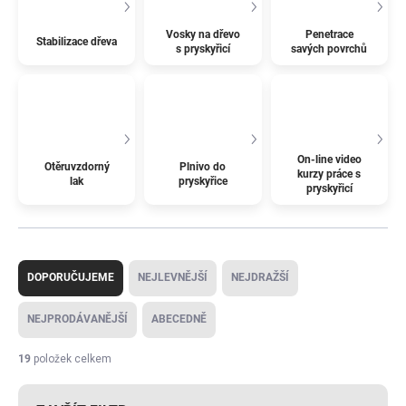
Vosky na dřevo
Penetrace
Stabilizace dřeva
s pryskyřicí
savých povrchů
On-line video
Otěruvzdorný
Plnivo do
kurzy práce s
lak
pryskyřice
pryskyřicí
Ř
a
DOPORUČUJEME
NEJLEVNĚJŠÍ
NEJDRAŽŠÍ
z
e
NEJPRODÁVANĚJŠÍ
ABECEDNĚ
n
í
19
položek celkem
p
r