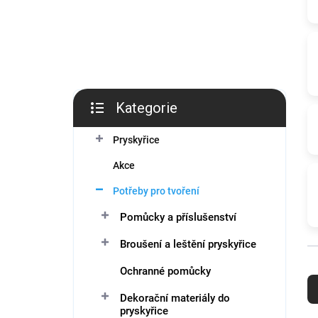
í
p
a
n
e
l
Kategorie
Přeskočit
kategorie
Pryskyřice
Akce
Potřeby pro tvoření
Pomůcky a příslušenství
Broušení a leštění pryskyřice
Ř
Ochranné pomůcky
a
z
Dekorační materiály do
pryskyřice
e