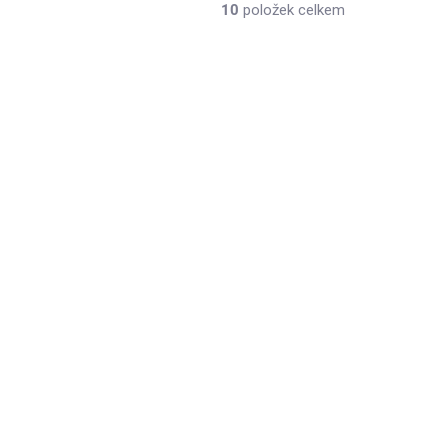
10
položek celkem
AKCE
LADEM
SKLADEM
>10 KS)
(6 KS)
t
Sluníčkový pigment
Zelený 06 10ml
38 Kč
/ ks