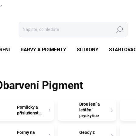
cz
Hledat
ŘENÍ
BARVY A PIGMENTY
SILIKONY
STARTOVAC
Obarvení Pigment
Broušení a
Pomůcky a
leštění
příslušenství
pryskyřice
Formy na
Geody z