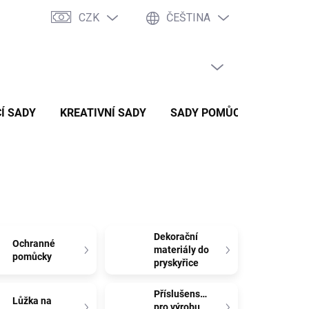
CZK
ČEŠTINA
PRÁZDNÝ KOŠÍK
NÁKUPNÍ
KOŠÍK
Í SADY
KREATIVNÍ SADY
SADY POMŮCEK
ZVÝH
Dekorační
Ochranné
materiály do
pomůcky
pryskyřice
Příslušenství
Lůžka na
pro výrobu