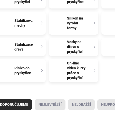
pryskyřici
pryskyřice
Silikon na
Stabilizované
výrobu
mechy
formy
Vosky na
Stabilizace
dřevo s
dřeva
pryskyřicí
On-line
Plnivo do
video kurzy
pryskyřice
práce s
pryskyřicí
DOPORUČUJEME
NEJLEVNĚJŠÍ
NEJDRAŽŠÍ
NEJPRO