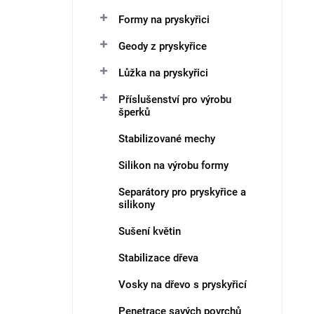
n
Formy na pryskyřici
í
V
p
ý
Geody z pryskyřice
r
p
o
i
Lůžka na pryskyřici
d
s
Příslušenství pro výrobu
u
p
šperků
k
r
t
o
Stabilizované mechy
ů
d
u
Silikon na výrobu formy
k
Separátory pro pryskyřice a
t
silikony
ů
Sušení květin
Stabilizace dřeva
Vosky na dřevo s pryskyřicí
Penetrace savých povrchů