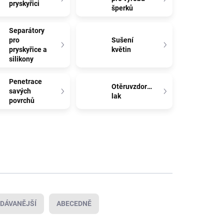
pryskyřici
šperků
Separátory
pro
Sušení
pryskyřice a
květin
silikony
Penetrace
Otěruvzdorný
savých
lak
povrchů
DÁVANĚJŠÍ
ABECEDNĚ