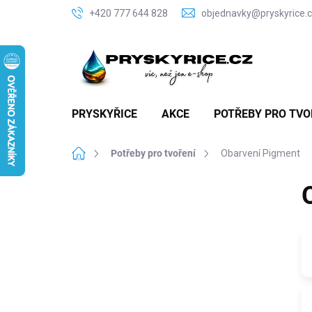
Přejít
+420 777 644 828
objednavky@pryskyrice.
na
obsah
PRYSKYŘICE
AKCE
POTŘEBY PRO TVO
Domů
Potřeby pro tvoření
Obarvení Pigment
P
o
s
t
r
a
n
n