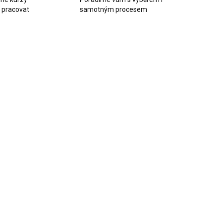
k pracovat
samotným procesem
AKCE
SKLADEM
SKLADEM
(>10 KS)
(>10 KS)
ha digitální
Řetízek na krk
 500 500g
bavlněný světle
esnost 0,1g
béžová 9645
45cm 10ks