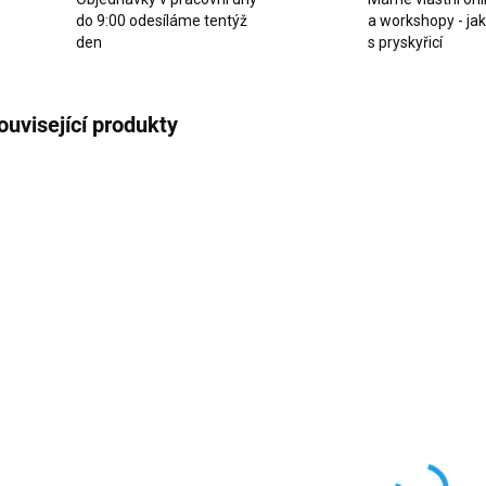
do 9:00 odesíláme tentýž
a workshopy - ja
den
s pryskyřicí
ouvisející produkty
TIP
SKLADEM
SKLADEM
(>10 KS)
(>10 KS)
Plastová pipeta
Vá
Váha digitální
3 ml 10ks
TYP
TYP 100 200g
př
35 Kč
přesnost 0,01g