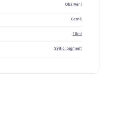
Obarvení
Černá
10ml
Svítící pigment