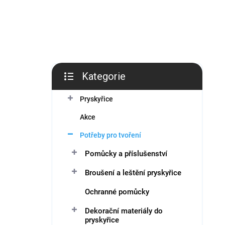
í
p
a
n
e
l
Kategorie
Přeskočit
kategorie
Pryskyřice
Akce
Potřeby pro tvoření
Pomůcky a příslušenství
Broušení a leštění pryskyřice
Ochranné pomůcky
Dekorační materiály do
pryskyřice