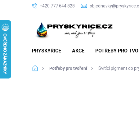
Přejít
+420 777 644 828
objednavky@pryskyrice.
na
obsah
PRYSKYŘICE
AKCE
POTŘEBY PRO TVO
Domů
Potřeby pro tvoření
Svítící pigment do pr
P
o
s
t
r
a
n
n