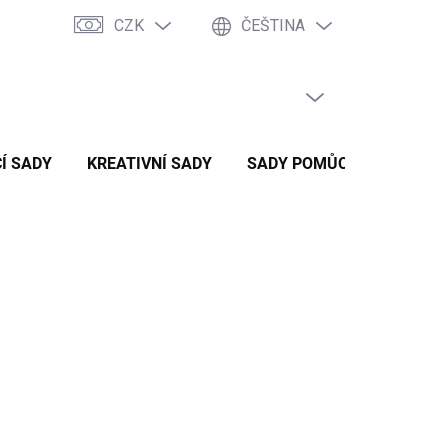
CZK
ČEŠTINA
PRÁZDNÝ KOŠÍK
NÁKUPNÍ
KOŠÍK
Í SADY
KREATIVNÍ SADY
SADY POMŮCEK
ZVÝH
 Kč
/ ks
č bez DPH
 SKLADEM
STI DORUČENÍ