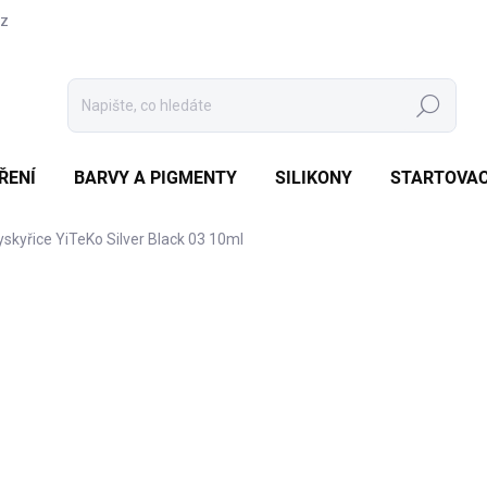
cz
Hledat
ŘENÍ
BARVY A PIGMENTY
SILIKONY
STARTOVAC
yskyřice YiTeKo Silver Black 03 10ml
Neohodnoceno
Podrobnosti hodnocení
ZNAČKA:
YITEKO
83
69 K
Měrná
NENÍ
cena:
MOŽNO