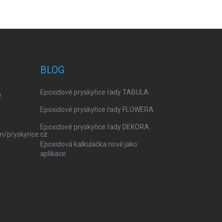
BLOG
Epoxidové pryskyřice řady TABULA
z
Epoxidové pryskyřice řady FLOWERA
Epoxidové pryskyřice řady DEKORA
m/pryskyrice.cz
Epoxidová kalkulačka nově jako
aplikace