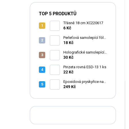
TOP 5 PRODUKTŮ
Třásně 18 cm XC220617
6 Kč
Perleťová samolepící fólie
do pryskyřice
18 Kč
Holografické samolepící
fólie do pryskyřice
30 Kč
Pinzeta rovná ESD-13 1 ks
22 Kč
Epoxidová pryskyřice na
zalévání květin FLOWERA
249 Kč
20-24-950 UV++