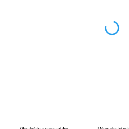
Svítí
po na
DETAI
Z
Objednávky v pracovní dny
Máme vlastní onl