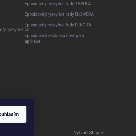
Epoxidové pryskyřice řady TABULA
z
Epoxidové pryskyřice řady FLOWERA
Epoxidové pryskyřice řady DEKORA
m/pryskyrice.cz
Epoxidová kalkulačka nově jako
aplikace
ouhlasím
Vytvořil Shoptet