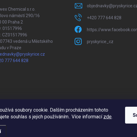
objednavky
@
pryskyrice.c
ex Chemical s.r.o.
lovo náměstí 290/16
+420 777 644 828
 00 Praha 2
O: 01517996
https://www.facebook.co
Č: CZ01517996
207743 vedená u Městského
pryskyrice_cz
udu v Praze
jednavky@pryskyrice.cz
20 777 644 828
oužívá soubory cookie. Dalším procházením tohoto
Upravil 404notfound.cz
S
jete souhlas s jejich používáním.. Více informací
zde
.
í
a.
Upravit nastavení cookies