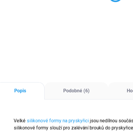
100 Kč bez DPH
51
55 Kč bez DPH
Detail
Do košíku
Skleněná drť Lake
Sk
Stříbrná skleněná
Blue – jemný modrý
Pur
drť 5–15 mm –
tón pro dekorační
fia
efektivní výplň pro
zalévání.
epoxidové projekty.
Popis
Podobné (6)
Ho
Velké
silikonové formy na pryskyřici
jsou nedílnou součást
silikonové formy slouží pro zalévání brouků do pryskyřice