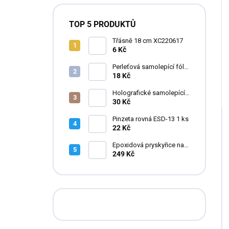
TOP 5 PRODUKTŮ
Třásně 18 cm XC220617
6 Kč
Perleťová samolepící fólie
do pryskyřice
18 Kč
Holografické samolepící
fólie do pryskyřice
30 Kč
Pinzeta rovná ESD-13 1 ks
22 Kč
Epoxidová pryskyřice na
zalévání květin FLOWERA
249 Kč
20-24-950 UV++