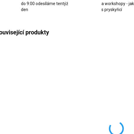
do 9:00 odesíláme tentýž
a workshopy - ja
den
s pryskyřicí
ouvisející produkty
AKCE
AKCE
NENÍ SKLADEM
SKLADEM
(>10 KS)
Skleněná drť
Sk
Skleněná drť
Lake blue
De
Silver XC128-
XC128-26 93g
XC
27 5-15mm 50g
121 Kč
6
67 Kč