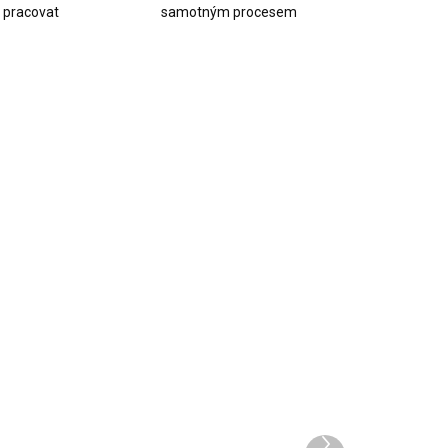
k pracovat
samotným procesem
AKCE
NENÍ SKLADEM
NENÍ SKLADEM
leněná drť
Skleněná drť
ep purple
Light pink
128-28 93g
XC128-29 93g
2 Kč
62 Kč
Další