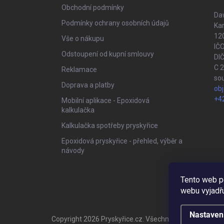
í
Obchodní podmínky
Daw
Podmínky ochrany osobních údajů
Kar
120
Vše o nákupu
IČ
Odstoupení od kupní smlouvy
DI
C 
Reklamace
so
Doprava a platby
ob
+4
Mobilní aplikace - Epoxidová
kalkulačka
Kalkulačka spotřeby pryskyřice
Epoxidová pryskyřice - přehled, výběr a
návody
Tento web p
webu vyjadřu
Nastaven
Copyright 2026
Pryskyřice.cz
. Všechna práva vyhrazen