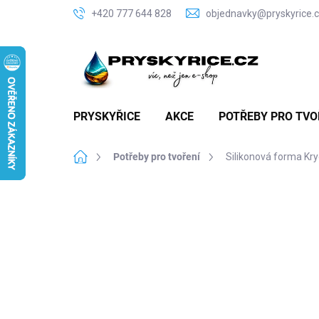
Přejít
+420 777 644 828
objednavky@pryskyrice.
na
obsah
PRYSKYŘICE
AKCE
POTŘEBY PRO TVO
Domů
Potřeby pro tvoření
Silikonová forma K
P
o
s
t
r
a
n
n