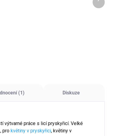
 Kč bez DPH
51 Kč bez DPH
produkt
Detail
Detail
leněná drť Deep
Skleněná drť Light
ple – intenzivní
Pink – jemně růžový
lová barva, 93 g.
dekorační efekt, 93
g.
dnocení (1)
Diskuze
í výtvarné práce s licí pryskyřicí. Velké
, pro
květiny v pryskyřici
, květiny v