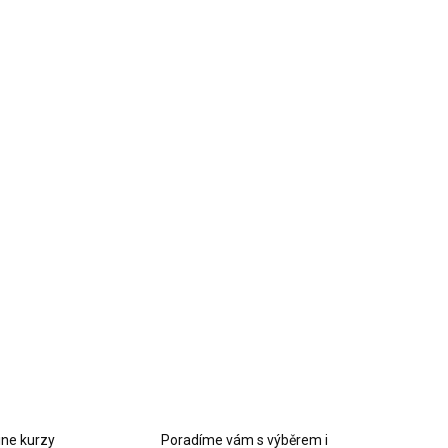
ace.
LNÍ INFORMACE
EPTAT SE
HLÍDAT
ine kurzy
Poradíme vám s výběrem i