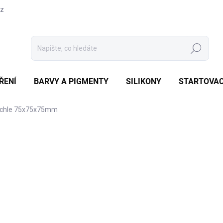
cz
Hledat
ŘENÍ
BARVY A PIGMENTY
SILIKONY
STARTOVAC
rychle 75x75x75mm
1 hodnocení
Podrobnosti hodnocení
10
86 K
Měrná
NENÍ
cena:
MOŽNO
Forma