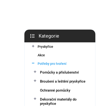
í
p
a
n
e
l
Kategorie
Přeskočit
kategorie
Pryskyřice
Akce
Potřeby pro tvoření
Pomůcky a příslušenství
Broušení a leštění pryskyřice
Ochranné pomůcky
Dekorační materiály do
pryskyřice