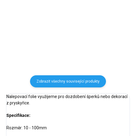
Detail
Detail
Zlatý MIX rámečků – různé tvary
Rámečky MIX KC Gold –
v jednom balení pro kreativní
elegantní zlatý vzhled pro šperky
šperky.
s pryskyřicí.
Zobrazit všechny související produkty
Nalepovací folie využijeme pro dozdobení šperků nebo dekorací
z pryskyřice.
Specifikace:
Rozměr: 10 - 100mm