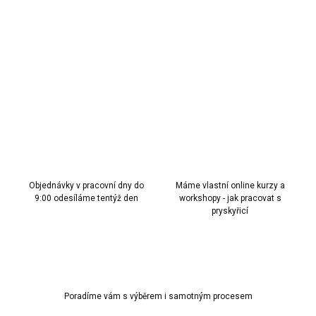
PET fólie s květinovým motivem – laserový efekt do dekorací z
pryskyřice.
DETAILNÍ INFORMACE
ZEPTAT SE
HLÍDAT
Objednávky v pracovní dny do
Máme vlastní online kurzy a
9:00 odesíláme tentýž den
workshopy - jak pracovat s
pryskyřicí
Poradíme vám s výběrem i samotným procesem