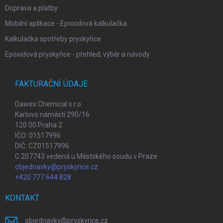
Doprava a platby
Mobilní aplikace - Epoxidová kalkulačka
Kalkulačka spotřeby pryskyřice
Epoxidová pryskyřice - přehled, výběr a návody
FAKTURAČNÍ ÚDAJE
Dawex Chemical s.r.o.
Karlovo náměstí 290/16
120 00 Praha 2
IČO: 01517996
DIČ: CZ01517996
C 207743 vedená u Městského soudu v Praze
objednavky@pryskyrice.cz
+420 777 644 828
KONTAKT
objednavky
@
pryskyrice.cz