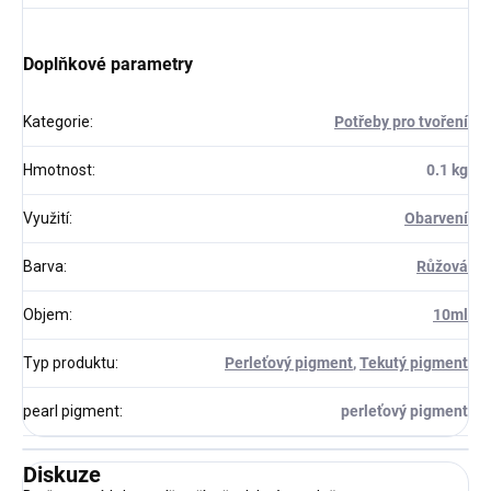
Doplňkové parametry
Kategorie
:
Potřeby pro tvoření
Hmotnost
:
0.1 kg
Využití
:
Obarvení
Barva
:
Růžová
Objem
:
10ml
Typ produktu
:
Perleťový pigment
,
Tekutý pigment
pearl pigment
:
perleťový pigment
Diskuze