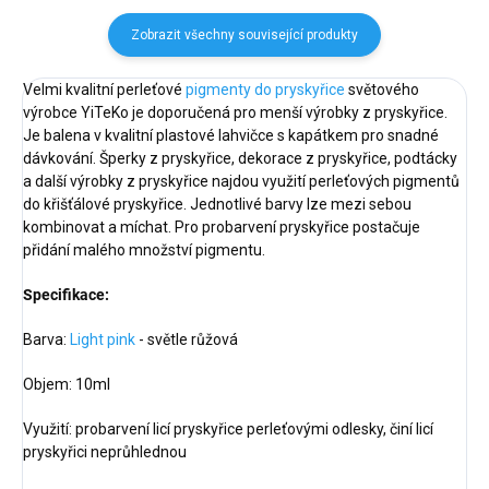
Zobrazit všechny související produkty
Velmi kvalitní perleťové
pigmenty do pryskyřice
světového
výrobce YiTeKo je doporučená pro menší výrobky z pryskyřice.
Je balena v kvalitní plastové lahvičce s kapátkem pro snadné
dávkování. Šperky z pryskyřice, dekorace z pryskyřice, podtácky
a další výrobky z pryskyřice najdou využití perleťových pigmentů
do křišťálové pryskyřice. Jednotlivé barvy lze mezi sebou
kombinovat a míchat. Pro probarvení pryskyřice postačuje
přidání malého množství pigmentu.
Specifikace:
Barva:
Light
pink
- světle růžová
Objem: 10ml
Využití: probarvení licí pryskyřice perleťovými odlesky, činí licí
pryskyřici neprůhlednou