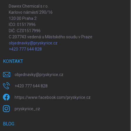
Dawex Chemical s.r.o.
Karlovo náměstí 290/16
120 00 Praha 2
IČO: 01517996
DIČ: CZ01517996
C 207743 vedená u Městského soudu v Praze
objednavky@pryskyrice.cz
+420 777 644 828
KONTAKT
objednavky
@
pryskyrice.cz
+420 777 644 828
https://www.facebook.com/pryskyrice.cz
pryskyrice_cz
BLOG