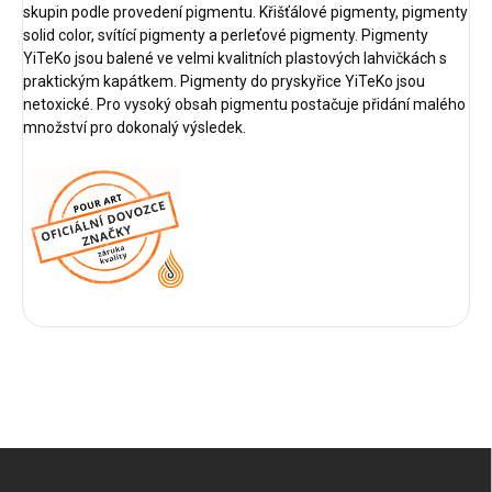
skupin podle provedení pigmentu. Křišťálové pigmenty, pigmenty
solid color, svítící pigmenty a perleťové pigmenty. Pigmenty
YiTeKo jsou balené ve velmi kvalitních plastových lahvičkách s
praktickým kapátkem. Pigmenty do pryskyřice YiTeKo jsou
netoxické. Pro vysoký obsah pigmentu postačuje
přidání malého
množství pro dokonalý výsledek.
Z
á