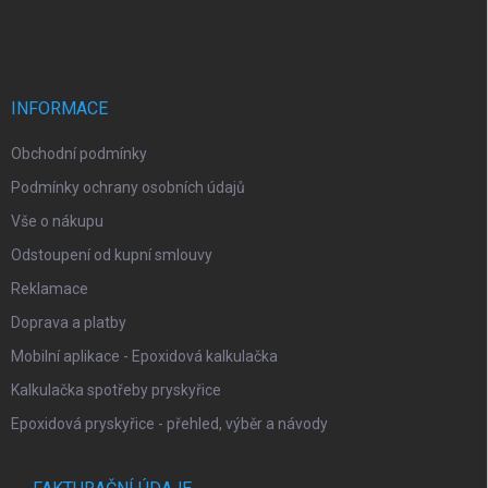
á
p
a
t
í
INFORMACE
Obchodní podmínky
Podmínky ochrany osobních údajů
Vše o nákupu
Odstoupení od kupní smlouvy
Reklamace
Doprava a platby
Mobilní aplikace - Epoxidová kalkulačka
Kalkulačka spotřeby pryskyřice
Epoxidová pryskyřice - přehled, výběr a návody