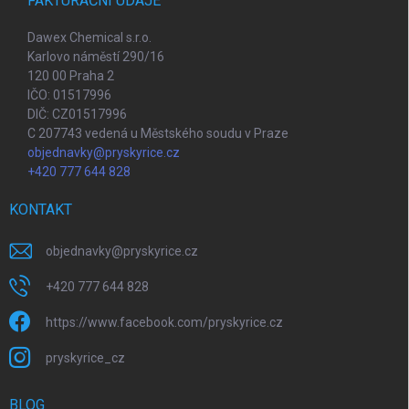
FAKTURAČNÍ ÚDAJE
Dawex Chemical s.r.o.
Karlovo náměstí 290/16
120 00 Praha 2
IČO: 01517996
DIČ: CZ01517996
C 207743 vedená u Městského soudu v Praze
objednavky@pryskyrice.cz
+420 777 644 828
KONTAKT
objednavky
@
pryskyrice.cz
+420 777 644 828
https://www.facebook.com/pryskyrice.cz
pryskyrice_cz
BLOG