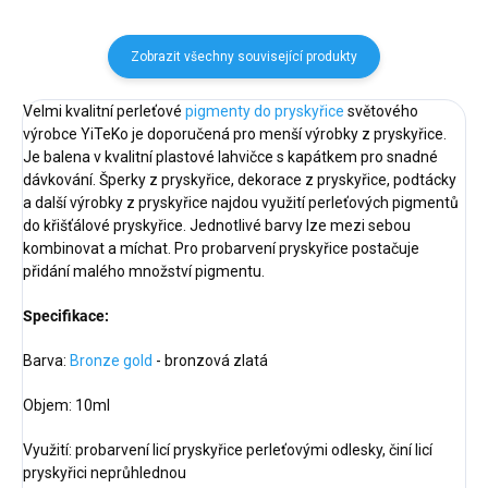
Zobrazit všechny související produkty
Velmi kvalitní perleťové
pigmenty do pryskyřice
světového
výrobce YiTeKo je doporučená pro menší výrobky z pryskyřice.
Je balena v kvalitní plastové lahvičce s kapátkem pro snadné
dávkování. Šperky z pryskyřice, dekorace z pryskyřice, podtácky
a další výrobky z pryskyřice najdou využití perleťových pigmentů
do křišťálové pryskyřice. Jednotlivé barvy lze mezi sebou
kombinovat a míchat. Pro probarvení pryskyřice postačuje
přidání malého množství pigmentu.
Specifikace:
Barva:
Bronze
gold
- bronzová zlatá
Objem: 10ml
Využití: probarvení licí pryskyřice perleťovými odlesky, činí licí
pryskyřici neprůhlednou