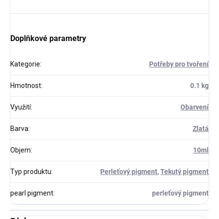
Doplňkové parametry
Kategorie
:
Potřeby pro tvoření
Hmotnost
:
0.1 kg
Využití
:
Obarvení
Barva
:
Zlatá
Objem
:
10ml
Typ produktu
:
Perleťový pigment
,
Tekutý pigment
pearl pigment
:
perleťový pigment