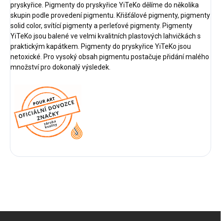
pryskyřice. Pigmenty do pryskyřice YiTeKo dělíme do několika
skupin podle provedení pigmentu. Křišťálové pigmenty, pigmenty
solid color, svítící pigmenty a perleťové pigmenty. Pigmenty
YiTeKo jsou balené ve velmi kvalitních plastových lahvičkách s
praktickým kapátkem. Pigmenty do pryskyřice YiTeKo jsou
netoxické. Pro vysoký obsah pigmentu postačuje
přidání malého
množství pro dokonalý výsledek.
Z