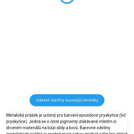
15 Kč
od 120 Kč bez DPH
12 Kč bez DPH
Detail
Do košíku
leštící pasta pro jemné finální
Afro háček stříbrná matná –
leštění výrobků z pryskyřice pro
komponent pro výrobu náušnic z
vysoký lesk s voskovou
pryskyřice.
ochranou
Zobrazit všechny související produkty
Metalický prášek je určený pro barvení epoxidové pryskyřice (licí
pryskyřice). Jedná se o čisté pigmenty získávané mletím či
drcením materiálů na bázi slídy a kovů. Barevné odstíny