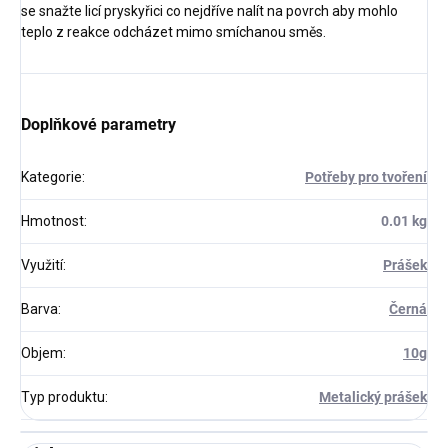
se snažte licí pryskyřici co nejdříve nalít na povrch aby mohlo
teplo z reakce odcházet mimo smíchanou směs.
Doplňkové parametry
Kategorie
:
Potřeby pro tvoření
Hmotnost
:
0.01 kg
Využití
:
Prášek
Barva
:
Černá
Objem
:
10g
Typ produktu
:
Metalický prášek