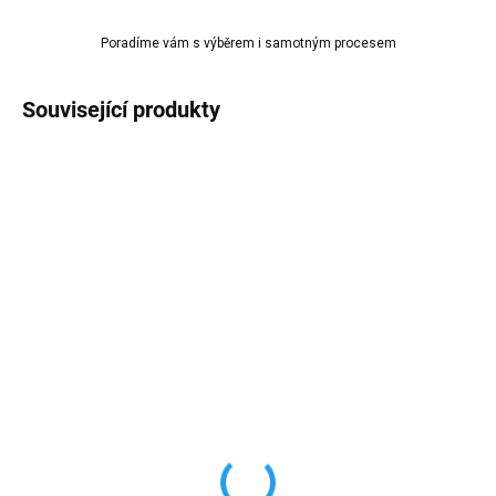
Poradíme vám s výběrem i samotným procesem
Související produkty
SKLADEM
NENÍ SKLADEM
(>10 KS)
PAI CRISTAL leštící
Afro háček Y4560 na
pasta TOPFINISH 2 pro
šperky Štříbrná matná
finální jemné leštění
10kusů
145 Kč
od