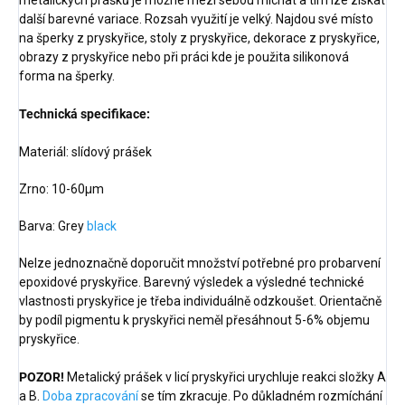
metalických prášků je možné mezi sebou míchat a tím lze získat
další barevné variace. Rozsah využití je velký. Najdou své místo
na šperky z pryskyřice, stoly z pryskyřice, dekorace z pryskyřice,
obrazy z pryskyřice nebo při práci kde je použita silikonová
forma na šperky.
Technická specifikace:
Materiál: slídový prášek
Zrno: 10-60μm
Barva: Grey
black
Nelze jednoznačně doporučit množství potřebné pro probarvení
epoxidové pryskyřice. Barevný výsledek a výsledné technické
vlastnosti pryskyřice je třeba individuálně odzkoušet. Orientačně
by podíl pigmentu k pryskyřici neměl přesáhnout 5-6% objemu
pryskyřice.
POZOR!
Metalický prášek v licí pryskyřici urychluje reakci složky A
a B.
Doba zpracování
se tím zkracuje. Po důkladném rozmíchání