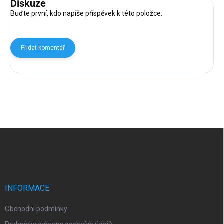
Diskuze
Buďte první, kdo napíše příspěvek k této položce.
Přidat komentář
Z
á
p
a
t
í
INFORMACE
Obchodní podmínky