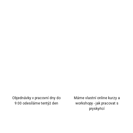
45 Kč bez DPH
Měrná
NENÍ SKLADEM
cena:
MOŽNOSTI
DORUČENÍ
Metalický prášek Grey
black
– tmavý kovový efekt do pryskyřice.
DETAILNÍ INFORMACE
ZEPTAT SE
HLÍDAT
Objednávky v pracovní dny do
Máme vlastní online kurzy a
9:00 odesíláme tentýž den
workshopy - jak pracovat s
pryskyřicí