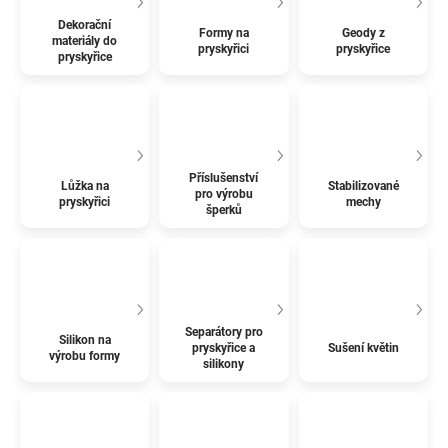
Dekorační
Formy na
Geody z
materiály do
pryskyřici
pryskyřice
pryskyřice
Příslušenství
Lůžka na
Stabilizované
pro výrobu
pryskyřici
mechy
šperků
Separátory pro
Silikon na
pryskyřice a
Sušení květin
výrobu formy
silikony