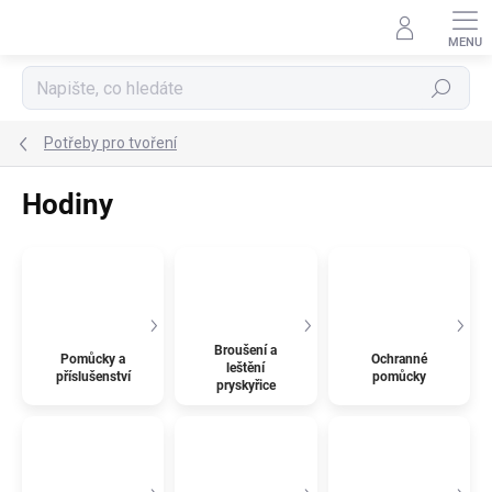
Přejít
na
obsah
Hledat
Potřeby pro tvoření
Hodiny
Broušení a
Pomůcky a
Ochranné
leštění
příslušenství
pomůcky
pryskyřice