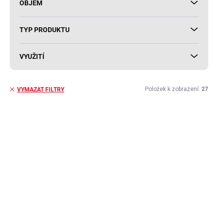
OBJEM
TYP PRODUKTU
VYUŽITÍ
Položek k zobrazení:
27
VYMAZAT FILTRY
V
ý
p
i
s
p
r
o
d
u
k