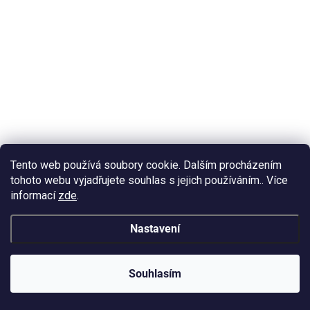
SKLADEM
(>10 KS)
Číslice na hodiny 1210-95 Latin zlaté 15mm
Tento web používá soubory cookie. Dalším procházením
tohoto webu vyjadřujete souhlas s jejich používáním.. Více
22 Kč
/ ks
Do košíku
informací
zde
.
18 Kč bez DPH
Zlaté latinské číslice 15mm – drobné značení do jemných
Nastavení
hodinových projektů.
Souhlasím