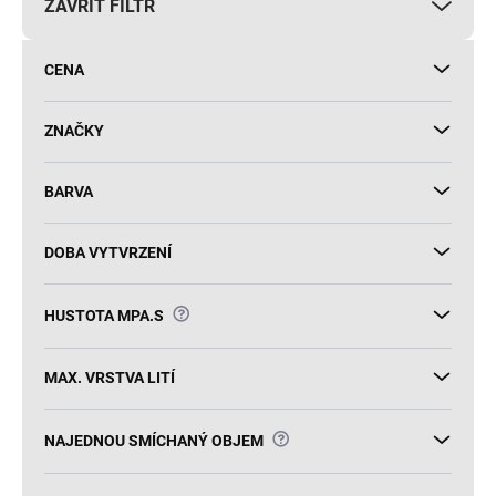
ZAVŘÍT FILTR
o
d
u
CENA
k
t
ů
ZNAČKY
BARVA
DOBA VYTVRZENÍ
?
HUSTOTA MPA.S
MAX. VRSTVA LITÍ
?
NAJEDNOU SMÍCHANÝ OBJEM