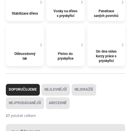
Vosky na dřevo
Penetrace
Stabilizace dřeva
s pryskyřicí
savých povrchů
On-line video
Otěruvzdorný
Plnivo do
kurzy práce s
lak
pryskyřice
pryskyřicí
Ř
a
DOPORUČUJEME
NEJLEVNĚJŠÍ
NEJDRAŽŠÍ
z
e
NEJPRODÁVANĚJŠÍ
ABECEDNĚ
n
í
27
položek celkem
p
r