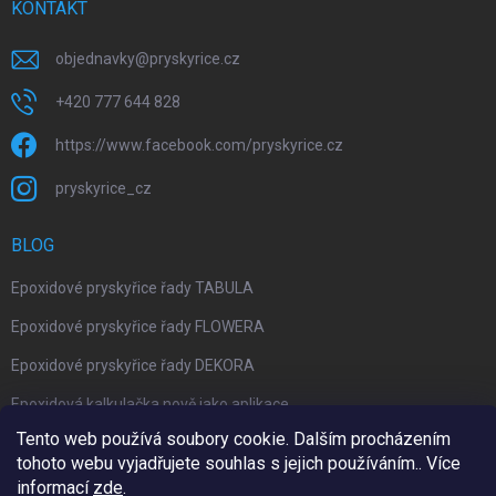
KONTAKT
objednavky
@
pryskyrice.cz
+420 777 644 828
https://www.facebook.com/pryskyrice.cz
pryskyrice_cz
BLOG
Epoxidové pryskyřice řady TABULA
Epoxidové pryskyřice řady FLOWERA
Epoxidové pryskyřice řady DEKORA
Epoxidová kalkulačka nově jako aplikace
Tento web používá soubory cookie. Dalším procházením
tohoto webu vyjadřujete souhlas s jejich používáním.. Více
informací
zde
.
Upravil 404notfound.cz