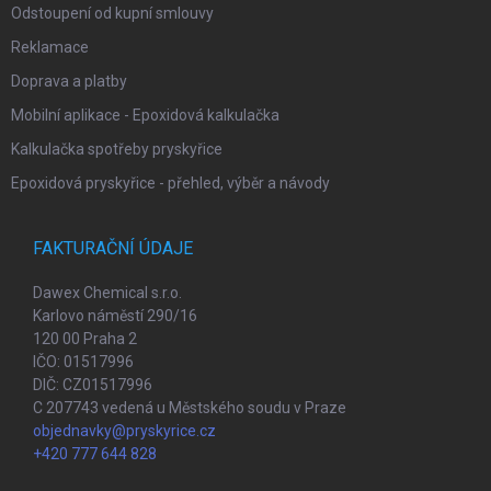
Odstoupení od kupní smlouvy
Reklamace
Doprava a platby
Mobilní aplikace - Epoxidová kalkulačka
Kalkulačka spotřeby pryskyřice
Epoxidová pryskyřice - přehled, výběr a návody
FAKTURAČNÍ ÚDAJE
Dawex Chemical s.r.o.
Karlovo náměstí 290/16
120 00 Praha 2
IČO: 01517996
DIČ: CZ01517996
C 207743 vedená u Městského soudu v Praze
objednavky@pryskyrice.cz
+420 777 644 828