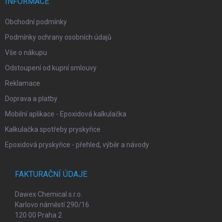
í
INFORMACE
Obchodní podmínky
Podmínky ochrany osobních údajů
Vše o nákupu
Odstoupení od kupní smlouvy
Reklamace
Doprava a platby
Mobilní aplikace - Epoxidová kalkulačka
Kalkulačka spotřeby pryskyřice
Epoxidová pryskyřice - přehled, výběr a návody
FAKTURAČNÍ ÚDAJE
Dawex Chemical s.r.o.
Karlovo náměstí 290/16
120 00 Praha 2