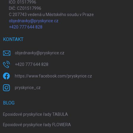
IČO: 01517996
DIČ: CZ01517996
C 207743 vedená u Městského soudu v Praze
objednavky@pryskyrice.cz
+420 777 644 828
KONTAKT
objednavky
@
pryskyrice.cz
+420 777 644 828
https://www.facebook.com/pryskyrice.cz
pryskyrice_cz
BLOG
Epoxidové pryskyřice řady TABULA
Epoxidové pryskyřice řady FLOWERA