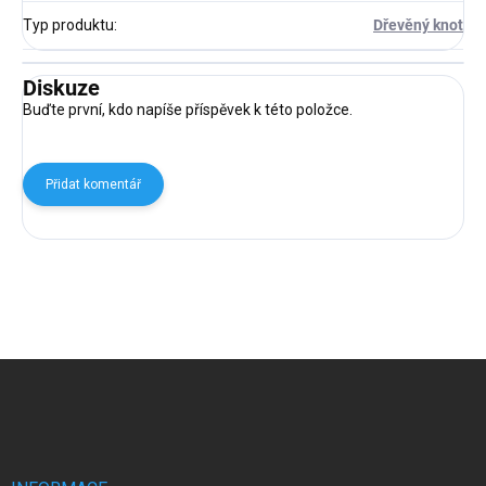
Typ produktu
:
Dřevěný knot
Diskuze
Buďte první, kdo napíše příspěvek k této položce.
Přidat komentář
Z
á
p
a
t