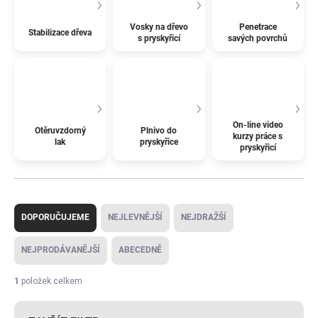
Vosky na dřevo
Penetrace
Stabilizace dřeva
s pryskyřicí
savých povrchů
On-line video
Otěruvzdorný
Plnivo do
kurzy práce s
lak
pryskyřice
pryskyřicí
Ř
a
DOPORUČUJEME
NEJLEVNĚJŠÍ
NEJDRAŽŠÍ
z
e
NEJPRODÁVANĚJŠÍ
ABECEDNĚ
n
í
1
položek celkem
p
r