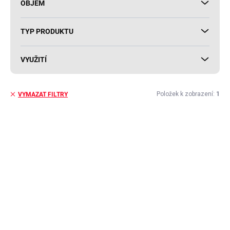
OBJEM
TYP PRODUKTU
VYUŽITÍ
Položek k zobrazení:
1
VYMAZAT FILTRY
V
ý
p
i
s
p
r
o
d
u
k