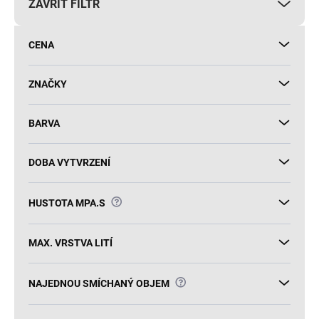
ZAVŘÍT FILTR
o
d
u
CENA
k
t
ů
ZNAČKY
BARVA
DOBA VYTVRZENÍ
?
HUSTOTA MPA.S
MAX. VRSTVA LITÍ
?
NAJEDNOU SMÍCHANÝ OBJEM