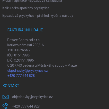
Mobilní aplikace - Epoxidová kalkulačka
Kalkulačka spotřeby pryskyřice
Epoxidová pryskyřice - přehled, výběr a návody
FAKTURAČNÍ ÚDAJE
Dawex Chemical s.r.o.
Karlovo náměstí 290/16
120 00 Praha 2
IČO: 01517996
DIČ: CZ01517996
C 207743 vedená u Městského soudu v Praze
objednavky@pryskyrice.cz
+420 777 644 828
KONTAKT
objednavky
@
pryskyrice.cz
+420 777 644 828