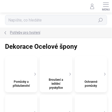
Přejít
na
obsah
Hledat
Potřeby pro tvoření
Dekorace Ocelové špony
Broušení a
Pomůcky a
Ochranné
leštění
příslušenství
pomůcky
pryskyřice