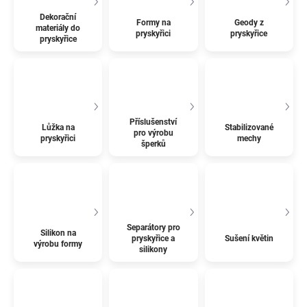
Dekorační
Formy na
Geody z
materiály do
pryskyřici
pryskyřice
pryskyřice
Příslušenství
Lůžka na
Stabilizované
pro výrobu
pryskyřici
mechy
šperků
Separátory pro
Silikon na
pryskyřice a
Sušení květin
výrobu formy
silikony