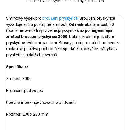
Poradíme vám s výběrem i samotným procesem
Smirkový výsek pro
broušení pryskyřice
. Broušení pryskyřice
vyžaduje volbu postupné zrnitosti.
Od nejhrubší zrnitost
i 80
(podle nerovnosti vytvrzené pryskyřice), až
po nejjemnější
zrnitost broušení pryskyřice 3000
. Dalším krokem je
leštění
pryskyřice
leštícími pastami. Brusný papír pro ruční broušení za
mokra se používá pro broušení šperků z pryskyřice, nábytku z
pryskyřice a dalších povrchů.
Specifikace:
Zrnitost: 3000
Broušení: pod vodou
Upevnění: bez upevňovacího podkladu
Rozměr: 230 x 280 mm