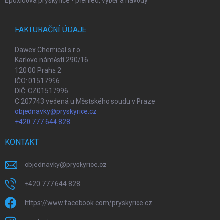
Epoxidová pryskyřice - přehled, výběr a návody
FAKTURAČNÍ ÚDAJE
Dawex Chemical s.r.o.
Karlovo náměstí 290/16
120 00 Praha 2
IČO: 01517996
DIČ: CZ01517996
C 207743 vedená u Městského soudu v Praze
objednavky@pryskyrice.cz
+420 777 644 828
KONTAKT
objednavky
@
pryskyrice.cz
+420 777 644 828
https://www.facebook.com/pryskyrice.cz