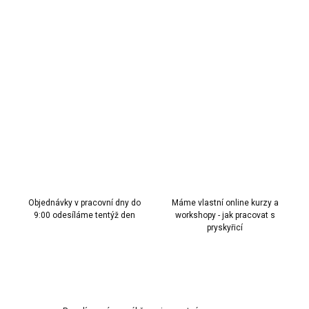
11.1.2027
MOŽNOSTI
DORUČENÍ
Brusný papír P3000 – pro extrémně jemné doladění detailů.
DETAILNÍ INFORMACE
ZEPTAT SE
HLÍDAT
Objednávky v pracovní dny do
Máme vlastní online kurzy a
9:00 odesíláme tentýž den
workshopy - jak pracovat s
pryskyřicí