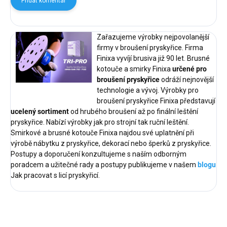
Přidat komentář
Zařazujeme výrobky nejpovolanější
firmy v broušení pryskyřice. Firma
Finixa vyvíjí brusiva již 90 let. Brusné
kotouče a smirky Finixa
určené pro
broušení pryskyřice
odráží nejnovější
technologie a vývoj. Výrobky pro
broušení pryskyřice Finixa představují
ucelený sortiment
od hrubého broušení až po finální leštění
pryskyřice. Nabízí výrobky jak pro strojní tak ruční leštění.
Smirkové a brusné kotouče Finixa najdou své uplatnění při
výrobě nábytku z pryskyřice, dekorací nebo šperků z pryskyřice.
Postupy a doporučení konzultujeme s naším odborným
poradcem a užitečné rady a postupy publikujeme v našem
blogu
Jak pracovat s licí pryskyřicí.