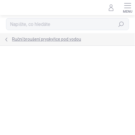
Přejít
na
obsah
Hledat
Ruční broušení pryskyřice pod vodou
Podrobnosti hodnocení
Neohodnoceno
ZNAČKA:
FINIXA