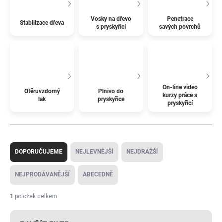
Vosky na dřevo
Penetrace
Stabilizace dřeva
s pryskyřicí
savých povrchů
On-line video
Otěruvzdorný
Plnivo do
kurzy práce s
lak
pryskyřice
pryskyřicí
Ř
a
DOPORUČUJEME
NEJLEVNĚJŠÍ
NEJDRAŽŠÍ
z
e
NEJPRODÁVANĚJŠÍ
ABECEDNĚ
n
í
1
položek celkem
p
r