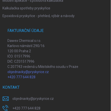
Mobilní aplikace - Epoxidová kalkulačka
Kalkulačka spotřeby pryskyřice
Epoxidová pryskyřice - přehled, výběr a návody
FAKTURAČNÍ ÚDAJE
Dawex Chemical s.r.o.
Karlovo náměstí 290/16
120 00 Praha 2
IČO: 01517996
DIČ: CZ01517996
C 207743 vedená u Městského soudu v Praze
objednavky@pryskyrice.cz
+420 777 644 828
KONTAKT
objednavky
@
pryskyrice.cz
+420 777 644 828