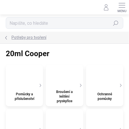
Přejít
na
obsah
Hledat
Potřeby pro tvoření
20ml Cooper
Broušení a
Pomůcky a
Ochranné
leštění
příslušenství
pomůcky
pryskyřice