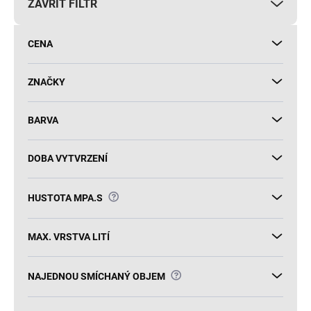
ZAVŘÍT FILTR
o
d
u
CENA
k
t
ů
ZNAČKY
BARVA
DOBA VYTVRZENÍ
?
HUSTOTA MPA.S
MAX. VRSTVA LITÍ
?
NAJEDNOU SMÍCHANÝ OBJEM