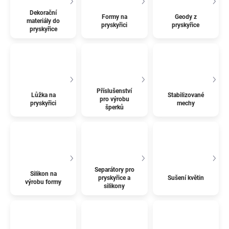
Dekorační
Formy na
Geody z
materiály do
pryskyřici
pryskyřice
pryskyřice
Příslušenství
Lůžka na
Stabilizované
pro výrobu
pryskyřici
mechy
šperků
Separátory pro
Silikon na
pryskyřice a
Sušení květin
výrobu formy
silikony