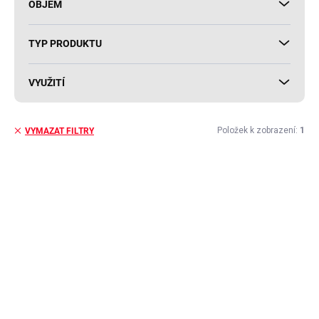
OBJEM
TYP PRODUKTU
VYUŽITÍ
Položek k zobrazení:
1
VYMAZAT FILTRY
V
ý
AKCE
p
i
s
p
r
o
d
u
k