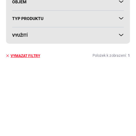
OBJEM
TYP PRODUKTU
VYUŽITÍ
Položek k zobrazení:
1
VYMAZAT FILTRY
V
ý
p
i
s
p
r
o
d
u
k