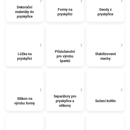
Dekorační
Formy na
Geody z
materiály do
pryskyřici
pryskyřice
pryskyřice
Příslušenství
Lůžka na
Stabilizované
pro výrobu
pryskyřici
mechy
šperků
Separátory pro
Silikon na
pryskyřice a
Sušení květin
výrobu formy
silikony