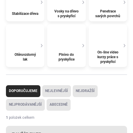
Vosky na dřevo
Penetrace
Stabilizace dřeva
s pryskyřicí
savých povrchů
On-line video
Otěruvzdorný
Plnivo do
kurzy práce s
lak
pryskyřice
pryskyřicí
Ř
a
DOPORUČUJEME
NEJLEVNĚJŠÍ
NEJDRAŽŠÍ
z
e
NEJPRODÁVANĚJŠÍ
ABECEDNĚ
n
í
1
položek celkem
p
r