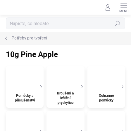
Přejít
na
obsah
Hledat
Potřeby pro tvoření
10g Pine Apple
Broušení a
Pomůcky a
Ochranné
leštění
příslušenství
pomůcky
pryskyřice