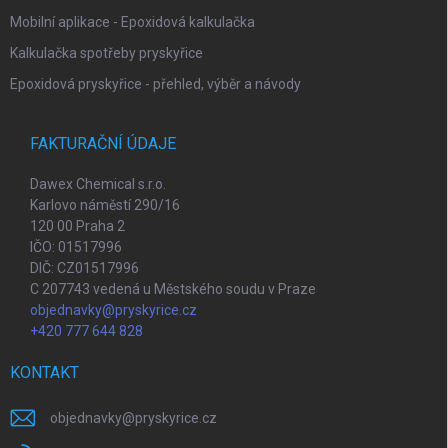
Mobilní aplikace - Epoxidová kalkulačka
Kalkulačka spotřeby pryskyřice
Epoxidová pryskyřice - přehled, výběr a návody
FAKTURAČNÍ ÚDAJE
Dawex Chemical s.r.o.
Karlovo náměstí 290/16
120 00 Praha 2
IČO: 01517996
DIČ: CZ01517996
C 207743 vedená u Městského soudu v Praze
objednavky@pryskyrice.cz
+420 777 644 828
KONTAKT
objednavky
@
pryskyrice.cz