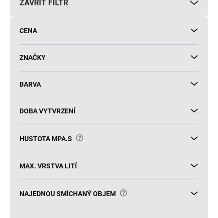
ZAVŘÍT FILTR
o
d
u
CENA
k
t
ů
ZNAČKY
BARVA
DOBA VYTVRZENÍ
?
HUSTOTA MPA.S
MAX. VRSTVA LITÍ
?
NAJEDNOU SMÍCHANÝ OBJEM