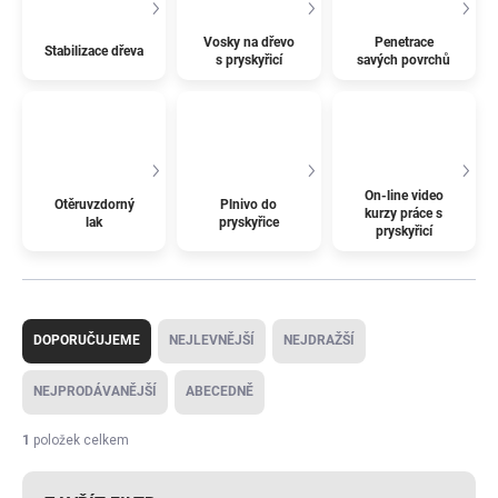
Vosky na dřevo
Penetrace
Stabilizace dřeva
s pryskyřicí
savých povrchů
On-line video
Otěruvzdorný
Plnivo do
kurzy práce s
lak
pryskyřice
pryskyřicí
Ř
a
DOPORUČUJEME
NEJLEVNĚJŠÍ
NEJDRAŽŠÍ
z
e
NEJPRODÁVANĚJŠÍ
ABECEDNĚ
n
í
1
položek celkem
p
r