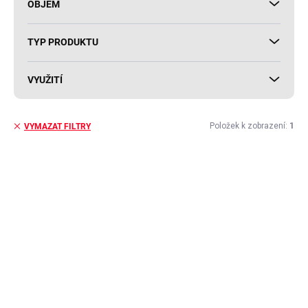
OBJEM
TYP PRODUKTU
VYUŽITÍ
Položek k zobrazení:
1
VYMAZAT FILTRY
V
ý
AKCE
p
i
s
p
r
o
d
u
k