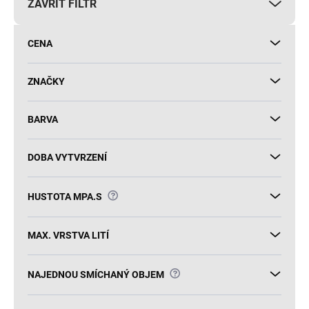
ZAVŘÍT FILTR
o
d
u
CENA
k
t
ů
ZNAČKY
BARVA
DOBA VYTVRZENÍ
?
HUSTOTA MPA.S
MAX. VRSTVA LITÍ
?
NAJEDNOU SMÍCHANÝ OBJEM