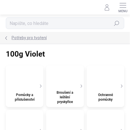
Přejít
na
obsah
Hledat
Potřeby pro tvoření
100g Violet
Broušení a
Pomůcky a
Ochranné
leštění
příslušenství
pomůcky
pryskyřice