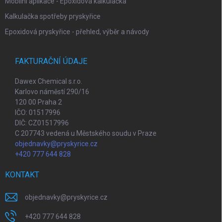
Mobilní aplikace - Epoxidová kalkulačka
Kalkulačka spotřeby pryskyřice
Epoxidová pryskyřice - přehled, výběr a návody
FAKTURAČNÍ ÚDAJE
Dawex Chemical s.r.o.
Karlovo náměstí 290/16
120 00 Praha 2
IČO: 01517996
DIČ: CZ01517996
C 207743 vedená u Městského soudu v Praze
objednavky@pryskyrice.cz
+420 777 644 828
KONTAKT
objednavky
@
pryskyrice.cz
+420 777 644 828