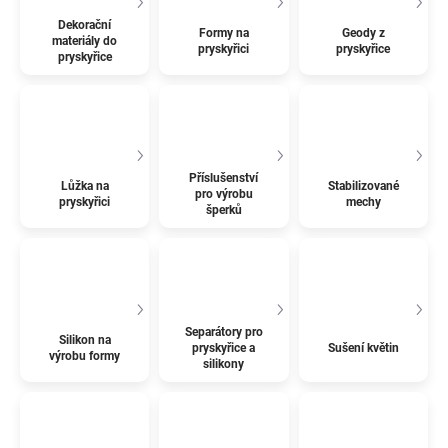
Dekorační
Formy na
Geody z
materiály do
pryskyřici
pryskyřice
pryskyřice
Příslušenství
Lůžka na
Stabilizované
pro výrobu
pryskyřici
mechy
šperků
Separátory pro
Silikon na
pryskyřice a
Sušení květin
výrobu formy
silikony