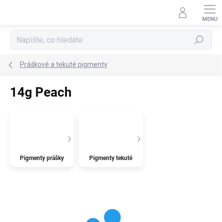
Přejít
na
obsah
Hledat
Práškové a tekuté pigmenty
14g Peach
Pigmenty prášky
Pigmenty tekuté