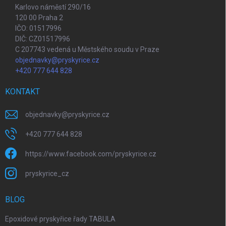
Karlovo náměstí 290/16
120 00 Praha 2
IČO: 01517996
DIČ: CZ01517996
C 207743 vedená u Městského soudu v Praze
objednavky@pryskyrice.cz
+420 777 644 828
KONTAKT
objednavky
@
pryskyrice.cz
+420 777 644 828
https://www.facebook.com/pryskyrice.cz
pryskyrice_cz
BLOG
Epoxidové pryskyřice řady TABULA