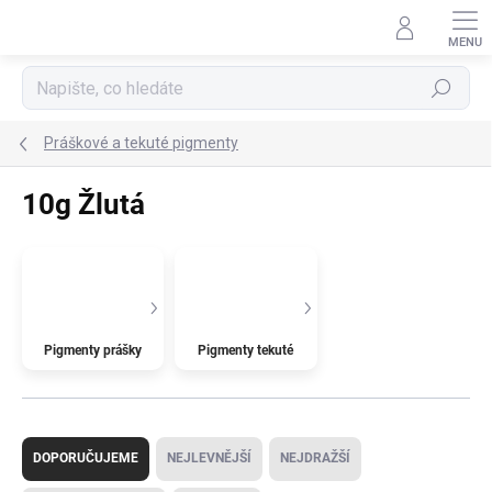
Přejít
na
obsah
Hledat
Práškové a tekuté pigmenty
10g Žlutá
Pigmenty prášky
Pigmenty tekuté
Ř
a
DOPORUČUJEME
NEJLEVNĚJŠÍ
NEJDRAŽŠÍ
z