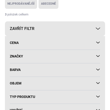
e
NEJPRODÁVANĚJŠÍ
ABECEDNĚ
n
í
3
položek celkem
p
r
ZAVŘÍT FILTR
o
d
u
CENA
k
t
ů
ZNAČKY
BARVA
OBJEM
TYP PRODUKTU