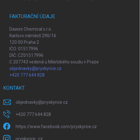
FAKTURAČNÍ ÚDAJE
Dawex Chemical s.r.o.
Karlovo náměstí 290/16
120 00 Praha 2
IČO: 01517996
DIČ: CZ01517996
C 207743 vedená u Městského soudu v Praze
objednavky@pryskyrice.cz
+420 777 644 828
KONTAKT
objednavky
@
pryskyrice.cz
+420 777 644 828
https://www.facebook.com/pryskyrice.cz
pryskyrice_cz