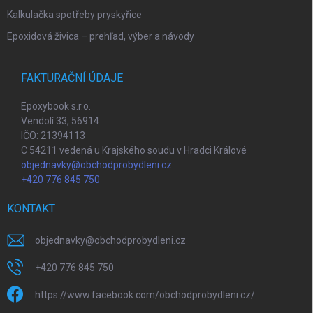
Kalkulačka spotřeby pryskyřice
Epoxidová živica – prehľad, výber a návody
FAKTURAČNÍ ÚDAJE
Epoxybook s.r.o.
Vendolí 33, 56914
IČO: 21394113
C 54211 vedená u Krajského soudu v Hradci Králové
objednavky@obchodprobydleni.cz
+420 776 845 750
KONTAKT
objednavky
@
obchodprobydleni.cz
+420 776 845 750
https://www.facebook.com/obchodprobydleni.cz/