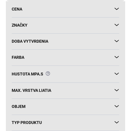
d
CENA
u
k
t
ZNAČKY
o
v
DOBA VYTVRDENIA
FARBA
?
HUSTOTA MPA.S
MAX. VRSTVA LIATIA
OBJEM
TYP PRODUKTU