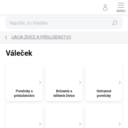
Prejsť
na
obsah
Hľadať
LIACIA ŽIVICE A PRÍSLUŠENSTVO
Váleček
Pomôcky a
Brúsenie a
Ochranné
príslušenstvo
leštenie živice
pomôcky