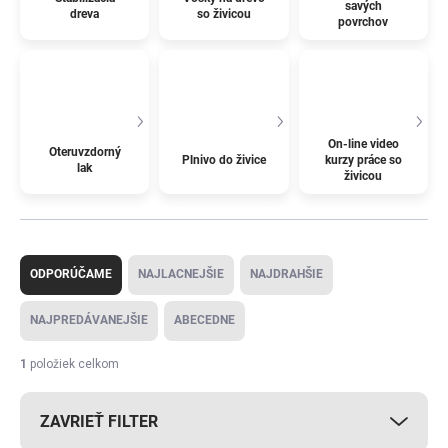
savých
dreva
so živicou
povrchov
On-line video
Oteruvzdorný
Plnivo do živice
kurzy práce so
lak
živicou
R
a
ODPORÚČAME
NAJLACNEJŠIE
NAJDRAHŠIE
d
e
NAJPREDÁVANEJŠIE
ABECEDNE
n
i
1
položiek celkom
e
p
ZAVRIEŤ FILTER
r
o