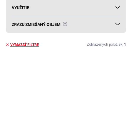
VYUŽITIE
?
ZRAZU ZMIEŠANÝ OBJEM
Zobrazených položiek:
1
VYMAZAŤ FILTRE
V
ý
p
i
s
p
r
o
d
u
k
t