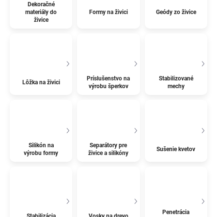
Dekoračné
materiály do
Formy na živici
Geódy zo živice
živice
Príslušenstvo na
Stabilizované
Lôžka na živici
výrobu šperkov
mechy
Silikón na
Separátory pre
Sušenie kvetov
výrobu formy
živice a silikóny
Penetrácia
Stabilizácia
Vosky na drevo