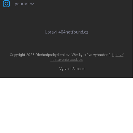
pourart.cz
Upravil 404notfound.cz
Copyright 2026
Obchodprobydleni.cz
. Všetky práva vyhradené.
Upraviť
nastavenie cookies
Vytvoril Shoptet