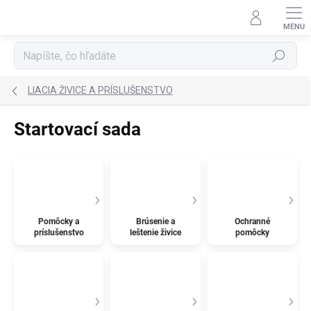
Prejsť
na
obsah
Hľadať
LIACIA ŽIVICE A PRÍSLUŠENSTVO
Startovací sada
Pomôcky a
Brúsenie a
Ochranné
príslušenstvo
leštenie živice
pomôcky