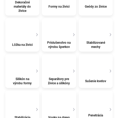
Dekoračné
materiály do
Formy na živici
Geódy zo živice
živice
Príslušenstvo na
Stabilizované
Lôžka na živici
výrobu šperkov
mechy
Silikón na
Separátory pre
Sušenie kvetov
výrobu formy
živice a silikóny
Penetrácia
Stabilizácia
Vosky na drevo