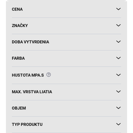
d
CENA
u
k
t
ZNAČKY
o
v
DOBA VYTVRDENIA
FARBA
?
HUSTOTA MPA.S
MAX. VRSTVA LIATIA
OBJEM
TYP PRODUKTU