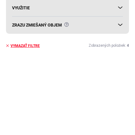
VYUŽITIE
?
ZRAZU ZMIEŠANÝ OBJEM
Zobrazených položiek:
4
VYMAZAŤ FILTRE
V
ý
ZVÝHODNENÁ CENA
p
i
s
p
r
o
d
u
k
t