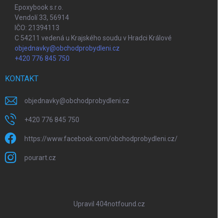
Epoxybook s.r.o.
Vendolí 33, 56914
IČO: 21394113
C 54211 vedená u Krajského soudu v Hradci Králové
objednavky@obchodprobydleni.cz
+420 776 845 750
KONTAKT
objednavky
@
obchodprobydleni.cz
+420 776 845 750
https://www.facebook.com/obchodprobydleni.cz/
pourart.cz
Upravil 404notfound.cz