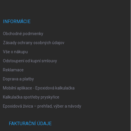
p
i
e
ä
p
t
r
i
INFORMÁCIE
v
e
k
Obchodné podmienky
y
v
Zásady ochrany osobných údajov
ý
p
Vše o nákupu
i
Odstoupení od kupní smlouvy
s
u
Reklamace
Doprava a platby
Mobilní aplikace - Epoxidová kalkulačka
Kalkulačka spotřeby pryskyřice
Epoxidová živica – prehľad, výber a návody
FAKTURAČNÍ ÚDAJE