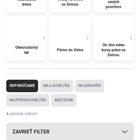
savých
dreva
so živicou
povrchov
On-line video
Oteruvzdorný
Plnivo do živice
kurzy práce so
lak
živicou
R
a
ODPORÚČAME
NAJLACNEJŠIE
NAJDRAHŠIE
d
e
NAJPREDÁVANEJŠIE
ABECEDNE
n
i
4
položiek celkom
e
p
ZAVRIEŤ FILTER
r
o