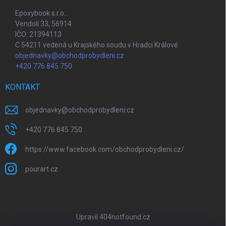
Epoxybook s.r.o.
Vendolí 33, 56914
IČO: 21394113
C 54211 vedená u Krajského soudu v Hradci Králové
objednavky@obchodprobydleni.cz
+420 776 845 750
KONTAKT
objednavky
@
obchodprobydleni.cz
+420 776 845 750
https://www.facebook.com/obchodprobydleni.cz/
pourart.cz
Upravil 404notfound.cz