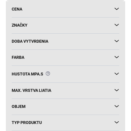
d
CENA
u
k
t
ZNAČKY
o
v
DOBA VYTVRDENIA
FARBA
?
HUSTOTA MPA.S
MAX. VRSTVA LIATIA
OBJEM
TYP PRODUKTU