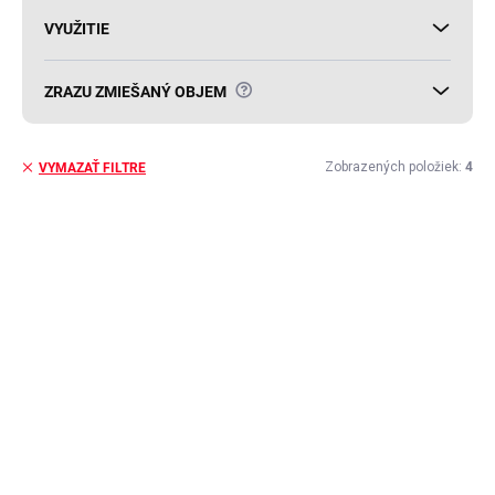
VYUŽITIE
?
ZRAZU ZMIEŠANÝ OBJEM
Zobrazených položiek:
4
VYMAZAŤ FILTRE
V
ý
p
i
s
p
r
o
d
u
k
t