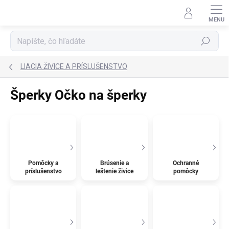
Prejsť
na
obsah
Hľadať
LIACIA ŽIVICE A PRÍSLUŠENSTVO
Šperky Očko na šperky
Pomôcky a
Brúsenie a
Ochranné
príslušenstvo
leštenie živice
pomôcky