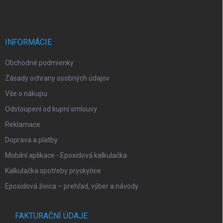
p
i
e
ä
p
t
r
i
INFORMÁCIE
v
e
k
Obchodné podmienky
y
v
Zásady ochrany osobných údajov
ý
p
Vše o nákupu
i
Odstoupení od kupní smlouvy
s
u
Reklamace
Doprava a platby
Mobilní aplikace - Epoxidová kalkulačka
Kalkulačka spotřeby pryskyřice
Epoxidová živica – prehľad, výber a návody
FAKTURAČNÍ ÚDAJE