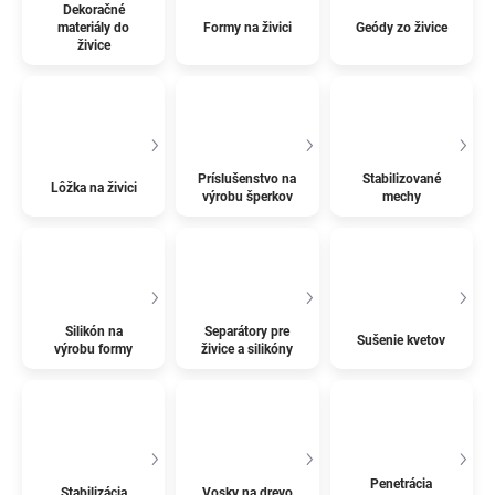
Dekoračné
materiály do
Formy na živici
Geódy zo živice
živice
Príslušenstvo na
Stabilizované
Lôžka na živici
výrobu šperkov
mechy
Silikón na
Separátory pre
Sušenie kvetov
výrobu formy
živice a silikóny
Penetrácia
Stabilizácia
Vosky na drevo