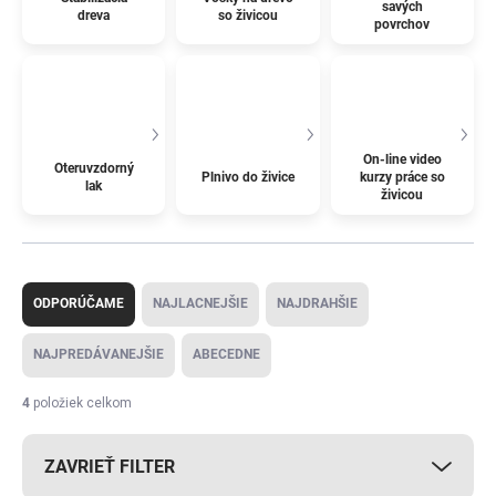
savých
dreva
so živicou
povrchov
On-line video
Oteruvzdorný
Plnivo do živice
kurzy práce so
lak
živicou
R
a
ODPORÚČAME
NAJLACNEJŠIE
NAJDRAHŠIE
d
e
NAJPREDÁVANEJŠIE
ABECEDNE
n
i
4
položiek celkom
e
p
ZAVRIEŤ FILTER
r
o