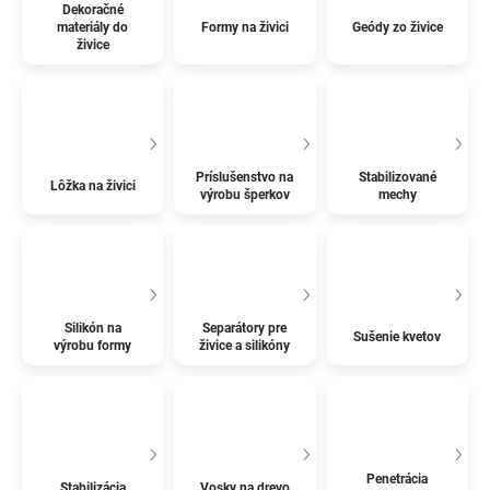
Dekoračné
materiály do
Formy na živici
Geódy zo živice
živice
Príslušenstvo na
Stabilizované
Lôžka na živici
výrobu šperkov
mechy
Silikón na
Separátory pre
Sušenie kvetov
výrobu formy
živice a silikóny
Penetrácia
Stabilizácia
Vosky na drevo