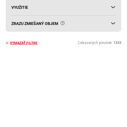
VYUŽITIE
?
ZRAZU ZMIEŠANÝ OBJEM
Zobrazených položiek:
1333
VYMAZAŤ FILTRE
V
ý
AKCIA
p
i
s
p
r
o
d
u
k
t