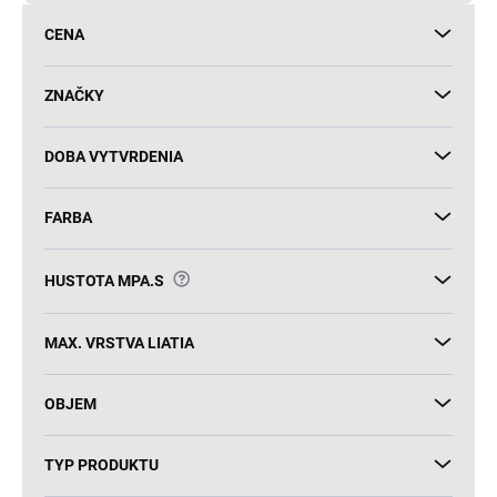
d
CENA
u
k
t
ZNAČKY
o
v
DOBA VYTVRDENIA
FARBA
?
HUSTOTA MPA.S
MAX. VRSTVA LIATIA
OBJEM
TYP PRODUKTU