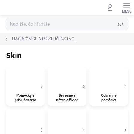
Prejsť
na
obsah
Hľadať
LIACIA ŽIVICE A PRÍSLUŠENSTVO
Skin
Pomôcky a
Brúsenie a
Ochranné
príslušenstvo
leštenie živice
pomôcky