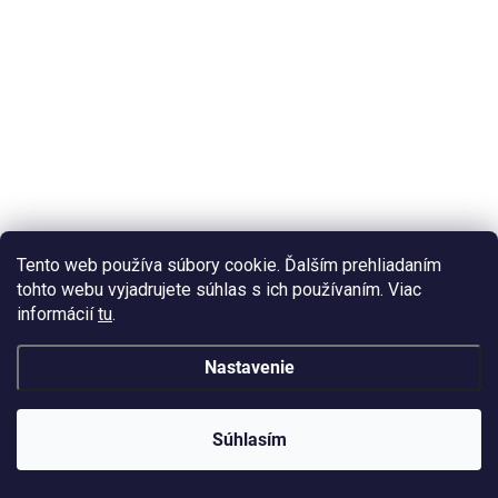
Tento web používa súbory cookie. Ďalším prehliadaním
tohto webu vyjadrujete súhlas s ich používaním. Viac
informácií
tu
.
Nastavenie
Súhlasím
SKLADOM
(1 KS)
Silikónová forma na podtácku 1121-23-4 Kameň