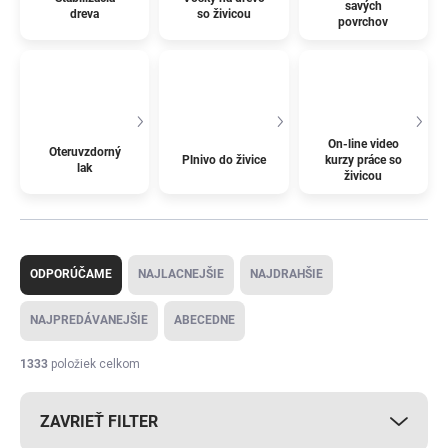
savých
dreva
so živicou
povrchov
On-line video
Oteruvzdorný
Plnivo do živice
kurzy práce so
lak
živicou
R
a
ODPORÚČAME
NAJLACNEJŠIE
NAJDRAHŠIE
d
e
NAJPREDÁVANEJŠIE
ABECEDNE
n
i
1333
položiek celkom
e
p
ZAVRIEŤ FILTER
r
o