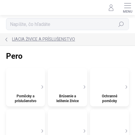
Prejsť
na
obsah
Hľadať
LIACIA ŽIVICE A PRÍSLUŠENSTVO
Pero
Pomôcky a
Brúsenie a
Ochranné
príslušenstvo
leštenie živice
pomôcky