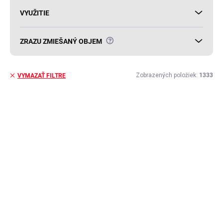
VYUŽITIE
?
ZRAZU ZMIEŠANÝ OBJEM
Zobrazených položiek:
1333
VYMAZAŤ FILTRE
V
ý
AKCIA
p
i
s
p
r
o
d
u
k
t