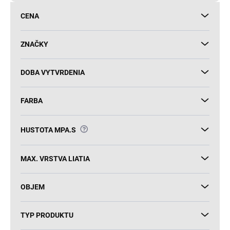
d
CENA
u
k
t
ZNAČKY
o
v
DOBA VYTVRDENIA
FARBA
?
HUSTOTA MPA.S
MAX. VRSTVA LIATIA
OBJEM
TYP PRODUKTU