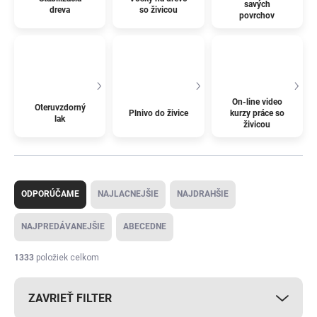
savých
dreva
so živicou
povrchov
On-line video
Oteruvzdorný
Plnivo do živice
kurzy práce so
lak
živicou
R
a
ODPORÚČAME
NAJLACNEJŠIE
NAJDRAHŠIE
d
e
NAJPREDÁVANEJŠIE
ABECEDNE
n
i
1333
položiek celkom
e
p
ZAVRIEŤ FILTER
r
o