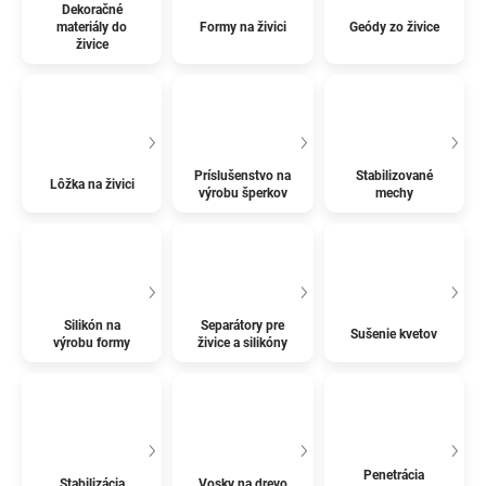
Dekoračné
materiály do
Formy na živici
Geódy zo živice
živice
Príslušenstvo na
Stabilizované
Lôžka na živici
výrobu šperkov
mechy
Silikón na
Separátory pre
Sušenie kvetov
výrobu formy
živice a silikóny
Penetrácia
Stabilizácia
Vosky na drevo