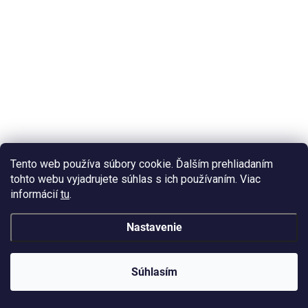
Tento web používa súbory cookie. Ďalším prehliadaním
tohto webu vyjadrujete súhlas s ich používaním. Viac
informácií
tu
.
Nastavenie
Súhlasím
SKLADOM
(1 KS)
Silikónová forma na podtácku 1121-23-4 Kameň