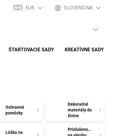
EUR
SLOVENČINA
PRÁZDNY KOŠÍK
NÁKUPNÝ
KOŠÍK
ŠTARTOVACIE SADY
KREATÍVNE SADY
SADY P
Dekoračné
Ochranné
materiály do
pomôcky
živice
Príslušenstvo
Lôžka na
na výrobu