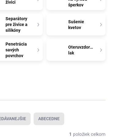
živici
šperkov
Separátory
Sušenie
pre živice a
kvetov
silikóny
Penetrácia
Oteruvzdorný
savých
lak
povrchov
EDÁVANEJŠIE
ABECEDNE
1
položiek celkom