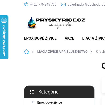
Prejsť
+420 776 845 750
objednavky@obchodproby
na
obsah
EPOXIDOVÉ ŽIVICE
AKCE
LIACIA ŽIVI
Domov
LIACIA ŽIVICE A PRÍSLUŠENSTVO
Ořech
B
o
č
n
ý
p
Kategórie
a
Preskočiť
n
kategórie
Epoxidové živice