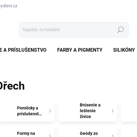
dleni.cz
Hľadať
CE A PRÍSLUŠENSTVO
FARBY A PIGMENTY
SILIKÓNY
Ořech
Brúsenie a
Pomôcky a
leštenie
príslušenstvo
živice
Formy na
Geódy zo