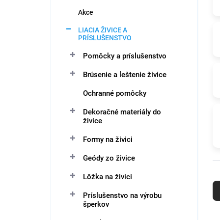
e
l
Akce
LIACIA ŽIVICE A
PRÍSLUŠENSTVO
Pomôcky a príslušenstvo
Brúsenie a leštenie živice
Ochranné pomôcky
Dekoračné materiály do
živice
Formy na živici
Geódy zo živice
R
Lôžka na živici
a
Príslušenstvo na výrobu
d
šperkov
e
n