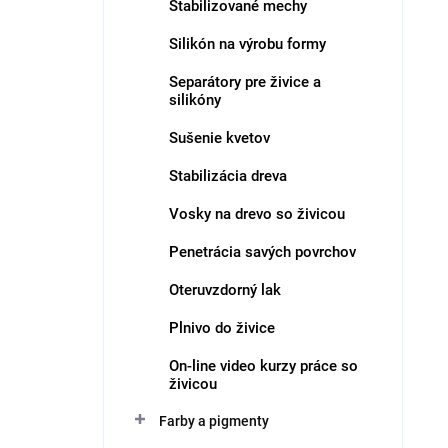
Stabilizované mechy
i
V
e
ý
Silikón na výrobu formy
p
p
Separátory pre živice a
r
i
silikóny
o
s
d
p
Sušenie kvetov
u
r
k
o
Stabilizácia dreva
t
d
Vosky na drevo so živicou
o
u
v
k
Penetrácia savých povrchov
t
o
Oteruvzdorný lak
v
Plnivo do živice
On-line video kurzy práce so
živicou
Farby a pigmenty