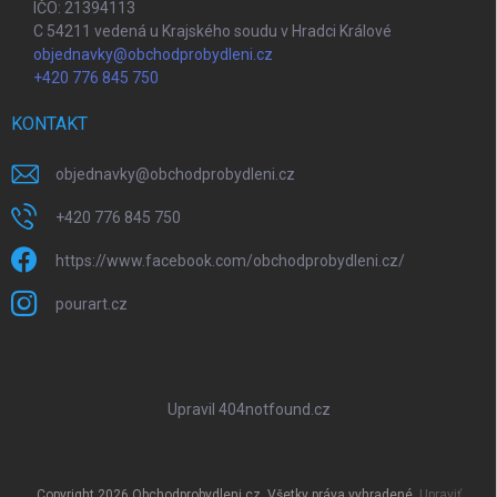
IČO: 21394113
C 54211 vedená u Krajského soudu v Hradci Králové
objednavky@obchodprobydleni.cz
+420 776 845 750
KONTAKT
objednavky
@
obchodprobydleni.cz
+420 776 845 750
https://www.facebook.com/obchodprobydleni.cz/
pourart.cz
Upravil 404notfound.cz
Copyright 2026
Obchodprobydleni.cz
. Všetky práva vyhradené.
Upraviť