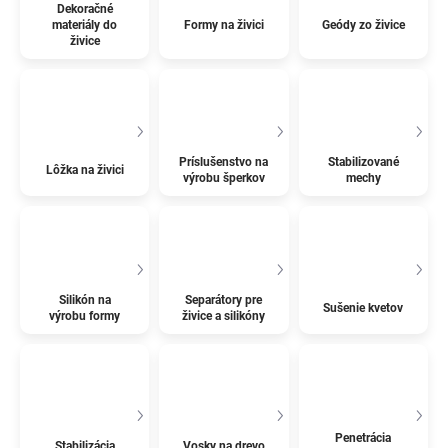
Dekoračné
materiály do
Formy na živici
Geódy zo živice
živice
Príslušenstvo na
Stabilizované
Lôžka na živici
výrobu šperkov
mechy
Silikón na
Separátory pre
Sušenie kvetov
výrobu formy
živice a silikóny
Penetrácia
Stabilizácia
Vosky na drevo