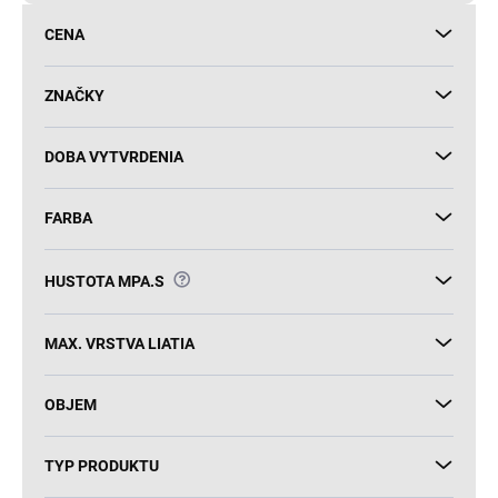
d
CENA
u
k
t
ZNAČKY
o
v
DOBA VYTVRDENIA
FARBA
?
HUSTOTA MPA.S
MAX. VRSTVA LIATIA
OBJEM
TYP PRODUKTU