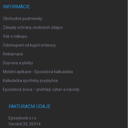
t
r
i
INFORMÁCIE
v
e
k
Obchodné podmienky
y
v
Zásady ochrany osobných údajov
ý
p
Vše o nákupu
i
Odstoupení od kupní smlouvy
s
u
Reklamace
Doprava a platby
Mobilní aplikace - Epoxidová kalkulačka
Kalkulačka spotřeby pryskyřice
Epoxidová živica – prehľad, výber a návody
FAKTURAČNÍ ÚDAJE
Epoxybook s.r.o.
Vendolí 33, 56914