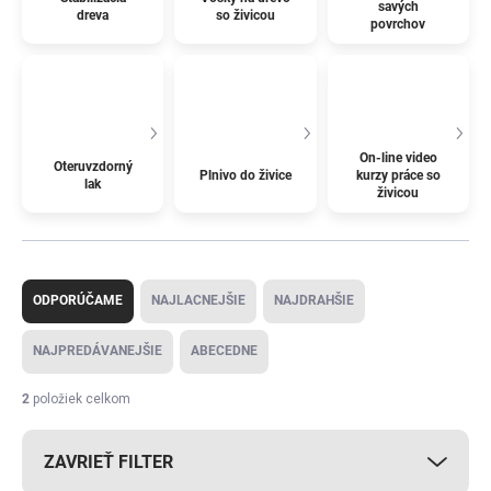
savých
dreva
so živicou
povrchov
On-line video
Oteruvzdorný
Plnivo do živice
kurzy práce so
lak
živicou
R
a
ODPORÚČAME
NAJLACNEJŠIE
NAJDRAHŠIE
d
e
NAJPREDÁVANEJŠIE
ABECEDNE
n
i
2
položiek celkom
e
p
ZAVRIEŤ FILTER
r
o