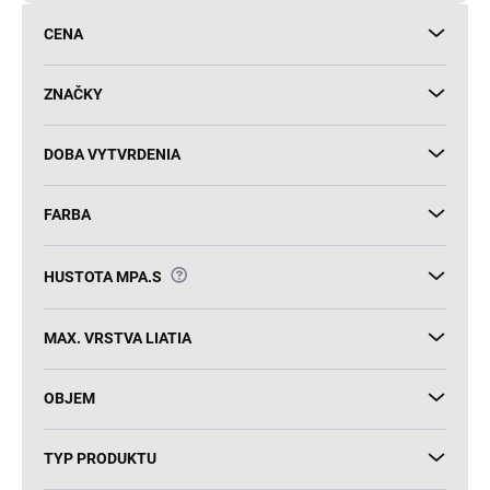
d
CENA
u
k
t
ZNAČKY
o
v
DOBA VYTVRDENIA
FARBA
?
HUSTOTA MPA.S
MAX. VRSTVA LIATIA
OBJEM
TYP PRODUKTU