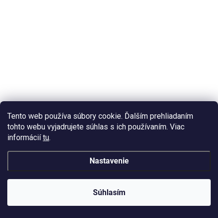
SKLADOM
(>10 KS)
Slnečnicový pigment Sivý 08 10ml
Tento web používa súbory cookie. Ďalším prehliadaním
1,60 €
tohto webu vyjadrujete súhlas s ich používaním. Viac
/ ks
Do košíka
informácií
tu
.
1,32 € bez DPH
Slnečný pigment sivý – pigment meniaci svoju farbu pri osvetlení
Nastavenie
priamym slnečným svetlom
Súhlasím