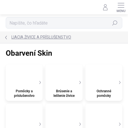
Prejsť
na
obsah
Hľadať
LIACIA ŽIVICE A PRÍSLUŠENSTVO
Obarvení Skin
Pomôcky a
Brúsenie a
Ochranné
príslušenstvo
leštenie živice
pomôcky