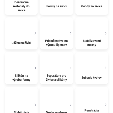
Dekoračné
materiály do
Formy na živici
Geódy zo živice
živice
Príslušenstvo na
Stabilizované
Lôžka na živici
výrobu šperkov
mechy
Silikón na
Separátory pre
Sušenie kvetov
výrobu formy
živice a silikóny
Penetrácia
Stabilizácia
Vosky na drevo