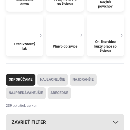
savých
dreva
so živicou
povrchov
On-line video
Oteruvzdorný
Plnivo do živice
kurzy práce so
lak
živicou
R
a
ODPORÚČAME
NAJLACNEJŠIE
NAJDRAHŠIE
d
e
NAJPREDÁVANEJŠIE
ABECEDNE
n
i
239
položiek celkom
e
p
ZAVRIEŤ FILTER
r
o