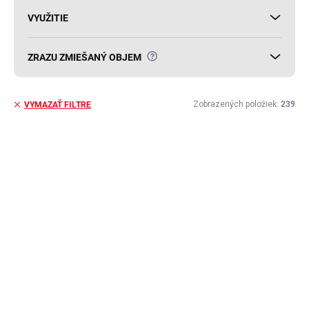
VYUŽITIE
?
ZRAZU ZMIEŠANÝ OBJEM
Zobrazených položiek:
239
VYMAZAŤ FILTRE
V
ý
p
i
s
p
r
o
d
u
k
t