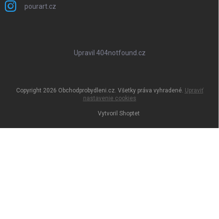
pourart.cz
Upravil 404notfound.cz
Copyright 2026
Obchodprobydleni.cz
. Všetky práva vyhradené.
Upraviť
nastavenie cookies
Vytvoril Shoptet