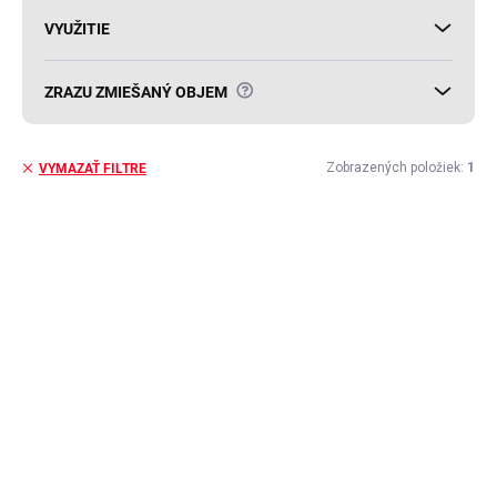
VYUŽITIE
?
ZRAZU ZMIEŠANÝ OBJEM
Zobrazených položiek:
1
VYMAZAŤ FILTRE
V
ý
p
i
s
p
r
o
d
u
k
t