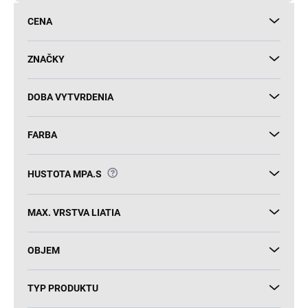
d
CENA
u
k
t
ZNAČKY
o
v
DOBA VYTVRDENIA
FARBA
?
HUSTOTA MPA.S
MAX. VRSTVA LIATIA
OBJEM
TYP PRODUKTU