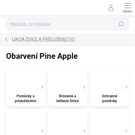
Prejsť
na
obsah
Hľadať
LIACIA ŽIVICE A PRÍSLUŠENSTVO
Obarvení Pine Apple
Pomôcky a
Brúsenie a
Ochranné
príslušenstvo
leštenie živice
pomôcky