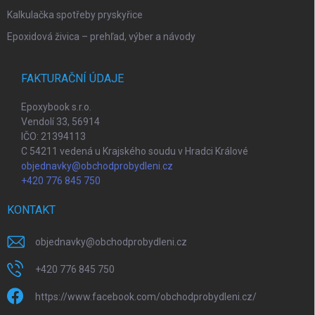
Kalkulačka spotřeby pryskyřice
Epoxidová živica – prehľad, výber a návody
FAKTURAČNÍ ÚDAJE
Epoxybook s.r.o.
Vendolí 33, 56914
IČO: 21394113
C 54211 vedená u Krajského soudu v Hradci Králové
objednavky@obchodprobydleni.cz
+420 776 845 750
KONTAKT
objednavky
@
obchodprobydleni.cz
+420 776 845 750
https://www.facebook.com/obchodprobydleni.cz/