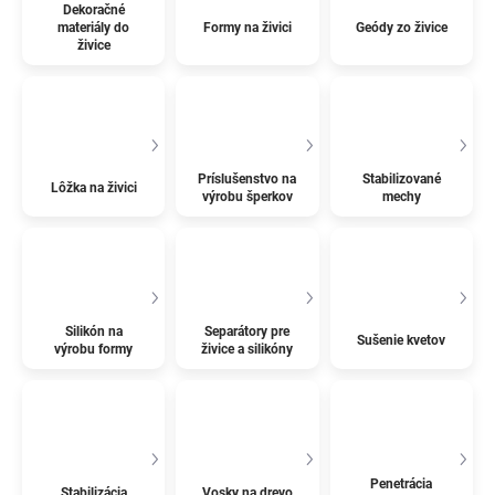
Dekoračné
materiály do
Formy na živici
Geódy zo živice
živice
Príslušenstvo na
Stabilizované
Lôžka na živici
výrobu šperkov
mechy
Silikón na
Separátory pre
Sušenie kvetov
výrobu formy
živice a silikóny
Penetrácia
Stabilizácia
Vosky na drevo