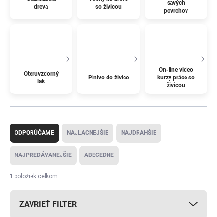
savých
dreva
so živicou
povrchov
On-line video
Oteruvzdorný
Plnivo do živice
kurzy práce so
lak
živicou
R
a
ODPORÚČAME
NAJLACNEJŠIE
NAJDRAHŠIE
d
e
NAJPREDÁVANEJŠIE
ABECEDNE
n
i
1
položiek celkom
e
p
ZAVRIEŤ FILTER
r
o