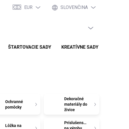
EUR
SLOVENČINA
PRÁZDNY KOŠÍK
NÁKUPNÝ
KOŠÍK
ŠTARTOVACIE SADY
KREATÍVNE SADY
SADY P
Dekoračné
Ochranné
materiály do
pomôcky
živice
Príslušenstvo
Lôžka na
na výrobu