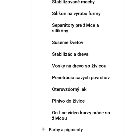
Stabilizované mechy
i
V
e
ý
Silikón na výrobu formy
p
p
Separátory pre živice a
r
i
silikóny
o
s
d
p
Sušenie kvetov
u
r
k
o
Stabilizácia dreva
t
d
Vosky na drevo so živicou
o
u
v
k
Penetrácia savých povrchov
t
o
Oteruvzdorný lak
v
Plnivo do živice
On-line video kurzy práce so
živicou
Farby a pigmenty