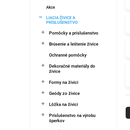
e
l
Akce
LIACIA ŽIVICE A
PRÍSLUŠENSTVO
Pomôcky a príslušenstvo
Brúsenie a leštenie živice
Ochranné pomôcky
Dekoračné materiály do
živice
Formy na živici
Geódy zo živice
R
Lôžka na živici
a
Príslušenstvo na výrobu
d
šperkov
e
n