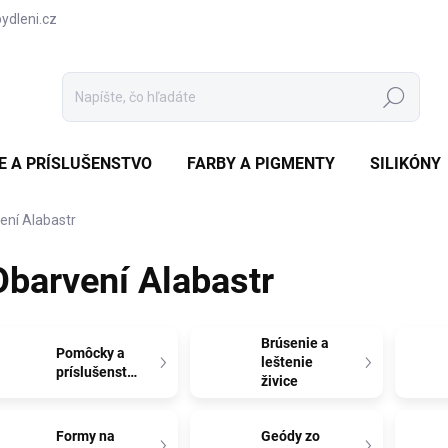
dleni.cz
Hľadať
CE A PRÍSLUŠENSTVO
FARBY A PIGMENTY
SILIKÓNY
ení Alabastr
Obarvení Alabastr
Brúsenie a
Pomôcky a
leštenie
príslušenstvo
živice
Formy na
Geódy zo