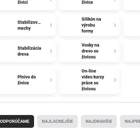
živici
živice
Silikón na
Stabilizované
výrobu
mechy
formy
Vosky na
Stabilizácia
drevo so
dreva
živicou
On-line
Plnivo do
video kurzy
živice
práce so
živicou
ODPORÚČAME
NAJLACNEJŠIE
NAJDRAHŠIE
NAJPR