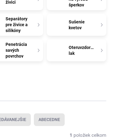
živici
šperkov
Separátory
Sušenie
pre živice a
kvetov
silikóny
Penetrácia
Oteruvzdorný
savých
lak
povrchov
EDÁVANEJŠIE
ABECEDNE
1
položiek celkom