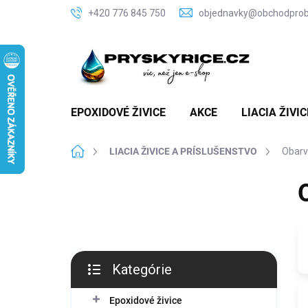
Prejsť
+420 776 845 750
objednavky@obchodproby
na
obsah
EPOXIDOVÉ ŽIVICE
AKCE
LIACIA ŽIVI
Domov
LIACIA ŽIVICE A PRÍSLUŠENSTVO
Obarv
B
o
č
n
ý
p
Kategórie
a
Preskočiť
n
kategórie
Epoxidové živice