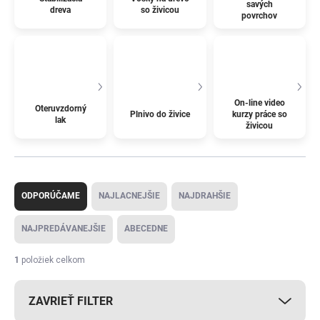
savých
dreva
so živicou
povrchov
On-line video
Oteruvzdorný
Plnivo do živice
kurzy práce so
lak
živicou
R
a
ODPORÚČAME
NAJLACNEJŠIE
NAJDRAHŠIE
d
e
NAJPREDÁVANEJŠIE
ABECEDNE
n
i
1
položiek celkom
e
p
ZAVRIEŤ FILTER
r
o