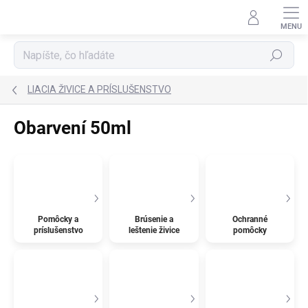
Prejsť
na
obsah
Hľadať
LIACIA ŽIVICE A PRÍSLUŠENSTVO
Obarvení 50ml
Pomôcky a
Brúsenie a
Ochranné
príslušenstvo
leštenie živice
pomôcky