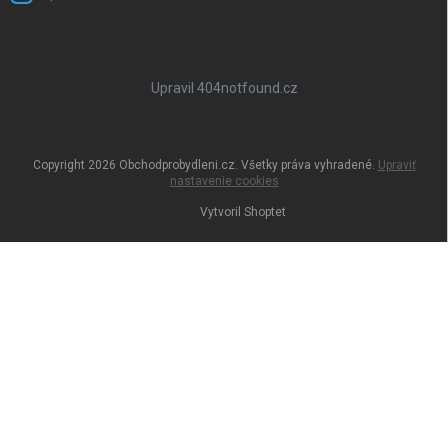
Upravil 404notfound.cz
Copyright 2026
Obchodprobydleni.cz
. Všetky práva vyhradené.
Upraviť
nastavenie cookies
Vytvoril Shoptet