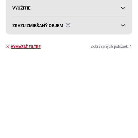
VYUŽITIE
?
ZRAZU ZMIEŠANÝ OBJEM
Zobrazených položiek:
1
VYMAZAŤ FILTRE
V
ý
p
i
s
p
r
o
d
u
k
t