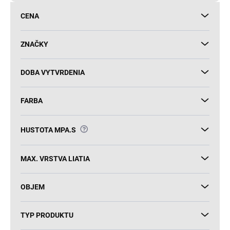
d
CENA
u
k
t
ZNAČKY
o
v
DOBA VYTVRDENIA
FARBA
?
HUSTOTA MPA.S
MAX. VRSTVA LIATIA
OBJEM
TYP PRODUKTU