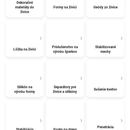
Dekoračné
materiály do
Formy na živici
Geódy zo živice
živice
Príslušenstvo na
Stabilizované
Lôžka na živici
výrobu šperkov
mechy
Silikón na
Separátory pre
Sušenie kvetov
výrobu formy
živice a silikóny
Penetrácia
Stabilizácia
Vosky na drevo