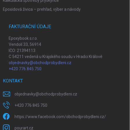
Kalkulačka spotřeby pryskyřice
Epoxidová živica – prehľad, výber a návody
FAKTURAČNÍ ÚDAJE
Epoxybook s.r.o.
Vendolí 33, 56914
IČO: 21394113
C 54211 vedená u Krajského soudu v Hradci Králové
objednavky@obchodprobydleni.cz
+420 776 845 750
KONTAKT
objednavky
@
obchodprobydleni.cz
+420 776 845 750
https://www.facebook.com/obchodprobydleni.cz/
pourart.cz