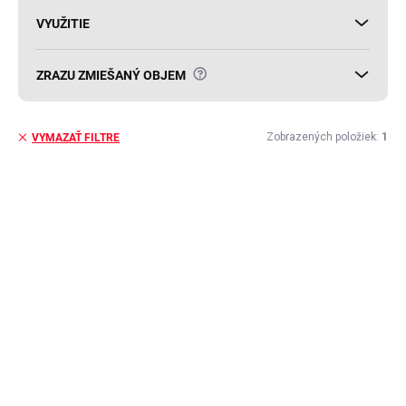
VYUŽITIE
?
ZRAZU ZMIEŠANÝ OBJEM
Zobrazených položiek:
1
VYMAZAŤ FILTRE
V
ý
p
i
s
p
r
o
d
u
k
t