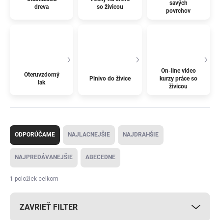
savých
dreva
so živicou
povrchov
On-line video
Oteruvzdorný
Plnivo do živice
kurzy práce so
lak
živicou
R
a
ODPORÚČAME
NAJLACNEJŠIE
NAJDRAHŠIE
d
e
NAJPREDÁVANEJŠIE
ABECEDNE
n
i
1
položiek celkom
e
p
ZAVRIEŤ FILTER
r
o