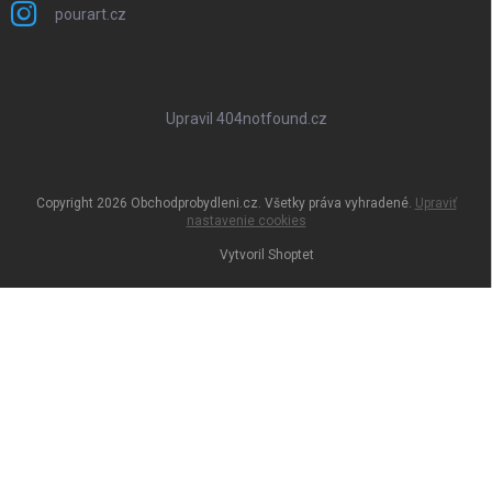
pourart.cz
Upravil 404notfound.cz
Copyright 2026
Obchodprobydleni.cz
. Všetky práva vyhradené.
Upraviť
nastavenie cookies
Vytvoril Shoptet