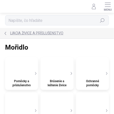
Prejsť
na
obsah
Hľadať
LIACIA ŽIVICE A PRÍSLUŠENSTVO
Mořidlo
Pomôcky a
Brúsenie a
Ochranné
príslušenstvo
leštenie živice
pomôcky