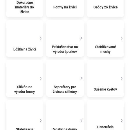
Dekoračné
materiály do
Formy na živici
Geódy zo živice
živice
Príslušenstvo na
Stabilizované
Lôžka na živici
výrobu šperkov
mechy
Silikón na
Separátory pre
Sušenie kvetov
výrobu formy
živice a silikóny
Penetrácia
Stabilizácia
Vosky na drevo