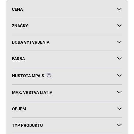
d
CENA
u
k
t
ZNAČKY
o
v
DOBA VYTVRDENIA
FARBA
?
HUSTOTA MPA.S
MAX. VRSTVA LIATIA
OBJEM
TYP PRODUKTU