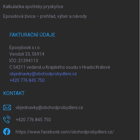
Kalkulačka spotřeby pryskyřice
Epoxidová živica – prehľad, výber a návody
FAKTURAČNÍ ÚDAJE
Epoxybook s.r.o.
Vendolí 33, 56914
IČO: 21394113
C 54211 vedená u Krajského soudu v Hradci Králové
objednavky@obchodprobydleni.cz
+420 776 845 750
KONTAKT
objednavky
@
obchodprobydleni.cz
+420 776 845 750
https://www.facebook.com/obchodprobydleni.cz/