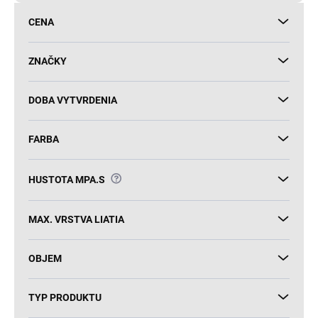
d
CENA
u
k
t
ZNAČKY
o
v
DOBA VYTVRDENIA
FARBA
?
HUSTOTA MPA.S
MAX. VRSTVA LIATIA
OBJEM
TYP PRODUKTU