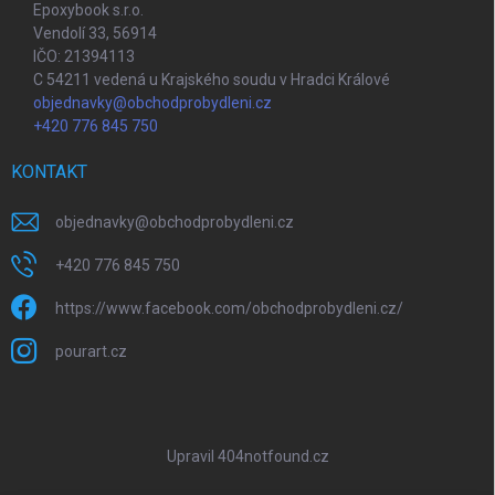
Epoxybook s.r.o.
Vendolí 33, 56914
IČO: 21394113
C 54211 vedená u Krajského soudu v Hradci Králové
objednavky@obchodprobydleni.cz
+420 776 845 750
KONTAKT
objednavky
@
obchodprobydleni.cz
+420 776 845 750
https://www.facebook.com/obchodprobydleni.cz/
pourart.cz
Upravil 404notfound.cz