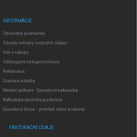
p
i
e
ä
p
t
r
i
INFORMÁCIE
v
e
k
Obchodné podmienky
y
v
Zásady ochrany osobných údajov
ý
p
Vše o nákupu
i
Odstoupení od kupní smlouvy
s
u
Reklamace
Doprava a platby
Mobilní aplikace - Epoxidová kalkulačka
Kalkulačka spotřeby pryskyřice
Epoxidová živica – prehľad, výber a návody
FAKTURAČNÍ ÚDAJE