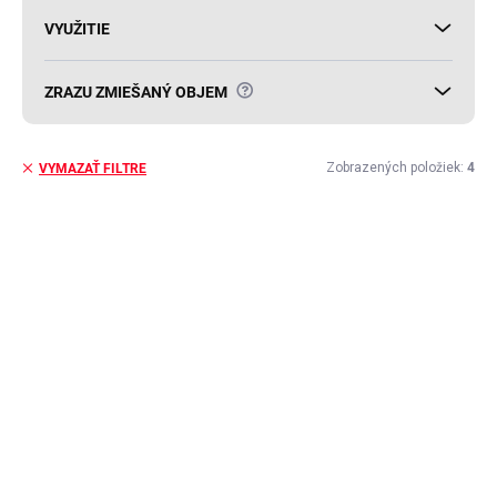
VYUŽITIE
?
ZRAZU ZMIEŠANÝ OBJEM
Zobrazených položiek:
4
VYMAZAŤ FILTRE
V
ý
AKCIA
p
i
s
p
r
o
d
u
k
t