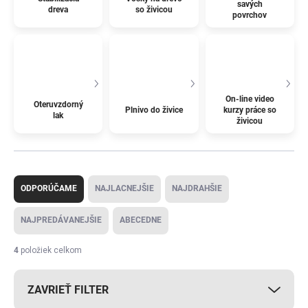
savých
dreva
so živicou
povrchov
On-line video
Oteruvzdorný
Plnivo do živice
kurzy práce so
lak
živicou
R
a
ODPORÚČAME
NAJLACNEJŠIE
NAJDRAHŠIE
d
e
NAJPREDÁVANEJŠIE
ABECEDNE
n
i
4
položiek celkom
e
p
ZAVRIEŤ FILTER
r
o