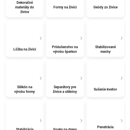
Dekoračné
materiály do
Formy na živici
Geódy zo živice
živice
Príslušenstvo na
Stabilizované
Lôžka na živici
výrobu šperkov
mechy
Silikón na
Separátory pre
Sušenie kvetov
výrobu formy
živice a silikóny
Penetrácia
Stabilizácia
Vosky na drevo