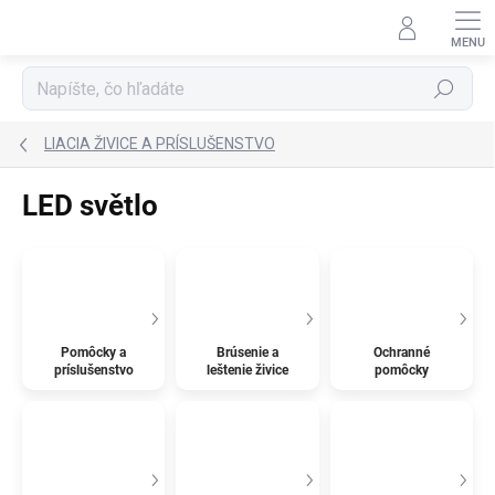
Prejsť
na
obsah
Hľadať
LIACIA ŽIVICE A PRÍSLUŠENSTVO
LED světlo
Pomôcky a
Brúsenie a
Ochranné
príslušenstvo
leštenie živice
pomôcky