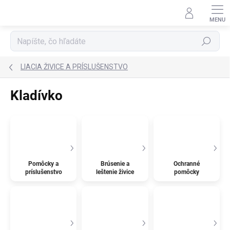
Prejsť
na
obsah
Hľadať
LIACIA ŽIVICE A PRÍSLUŠENSTVO
Kladívko
Pomôcky a
Brúsenie a
Ochranné
príslušenstvo
leštenie živice
pomôcky