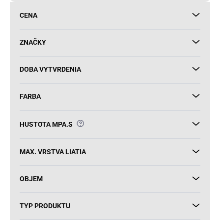
d
CENA
u
k
t
ZNAČKY
o
v
DOBA VYTVRDENIA
FARBA
?
HUSTOTA MPA.S
MAX. VRSTVA LIATIA
OBJEM
TYP PRODUKTU