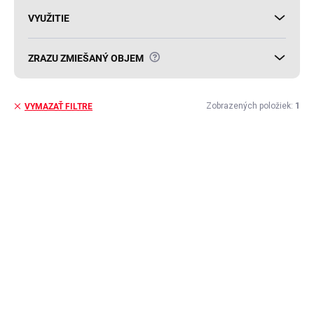
VYUŽITIE
?
ZRAZU ZMIEŠANÝ OBJEM
Zobrazených položiek:
1
VYMAZAŤ FILTRE
V
ý
AKCIA
p
i
s
p
r
o
d
u
k
t