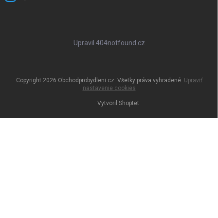
Upravil 404notfound.cz
Copyright 2026
Obchodprobydleni.cz
. Všetky práva vyhradené.
Upraviť
nastavenie cookies
Vytvoril Shoptet