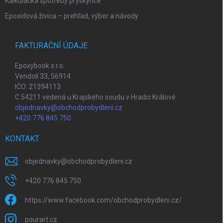
Kalkulačka spotřeby pryskyřice
Epoxidová živica – prehľad, výber a návody
FAKTURAČNÍ ÚDAJE
Epoxybook s.r.o.
Vendolí 33, 56914
IČO: 21394113
C 54211 vedená u Krajského soudu v Hradci Králové
objednavky@obchodprobydleni.cz
+420 776 845 750
KONTAKT
objednavky
@
obchodprobydleni.cz
+420 776 845 750
https://www.facebook.com/obchodprobydleni.cz/
pourart.cz