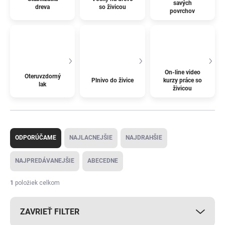
savých
dreva
so živicou
povrchov
On-line video
Oteruvzdorný
Plnivo do živice
kurzy práce so
lak
živicou
R
a
ODPORÚČAME
NAJLACNEJŠIE
NAJDRAHŠIE
d
e
NAJPREDÁVANEJŠIE
ABECEDNE
n
i
1
položiek celkom
e
p
ZAVRIEŤ FILTER
r
o