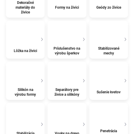
Dekoračné
materiály do
Formy na živici
Geódy zo živice
živice
Príslušenstvo na
Stabilizované
Lôžka na živici
výrobu šperkov
mechy
Silikón na
Separátory pre
Sušenie kvetov
výrobu formy
živice a silikóny
Penetrácia
Stabilizácia
Vosky na drevo