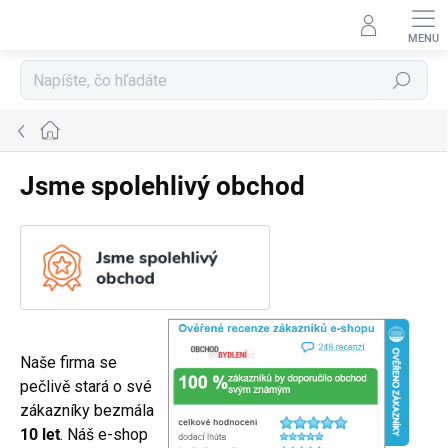
Prejsť
na
obsah
Hľadať
Domov
Jsme spolehlivý obchod
Naše firma se
pečlivě stará o své
zákazníky bezmála
10 let
. Náš e-shop