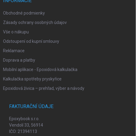
i
INFORMÁCIE
e
Obchodné podmienky
Zásady ochrany osobných údajov
Vše o nákupu
Odstoupení od kupní smlouvy
Reklamace
Doprava a platby
Mobilní aplikace - Epoxidová kalkulačka
Kalkulačka spotřeby pryskyřice
Epoxidová živica – prehľad, výber a návody
FAKTURAČNÍ ÚDAJE
Epoxybook s.r.o.
Vendolí 33, 56914
IČO: 21394113