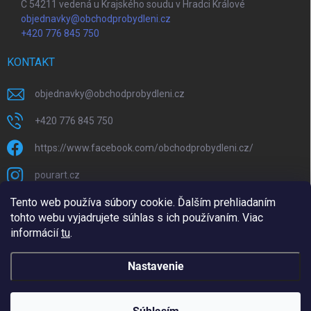
C 54211 vedená u Krajského soudu v Hradci Králové
objednavky@obchodprobydleni.cz
+420 776 845 750
KONTAKT
objednavky
@
obchodprobydleni.cz
+420 776 845 750
https://www.facebook.com/obchodprobydleni.cz/
pourart.cz
Tento web používa súbory cookie. Ďalším prehliadaním
tohto webu vyjadrujete súhlas s ich používaním. Viac
informácií
tu
.
Upravil 404notfound.cz
Nastavenie
Copyright 2026
Obchodprobydleni.cz
. Všetky práva vyhradené.
Upraviť
nastavenie cookies