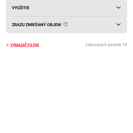
VYUŽITIE
?
ZRAZU ZMIEŠANÝ OBJEM
Zobrazených položiek:
17
VYMAZAŤ FILTRE
V
ý
p
i
s
p
r
o
d
u
k
t