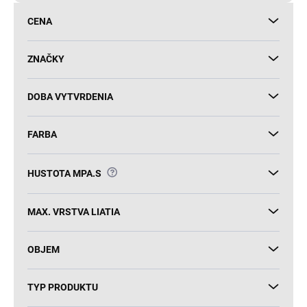
d
CENA
u
k
t
ZNAČKY
o
v
DOBA VYTVRDENIA
FARBA
?
HUSTOTA MPA.S
MAX. VRSTVA LIATIA
OBJEM
TYP PRODUKTU