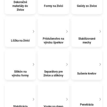
Dekoračné
materiály do
Formy na živici
Geódy zo živice
živice
Príslušenstvo na
Stabilizované
Lôžka na živici
výrobu šperkov
mechy
Silikón na
Separátory pre
Sušenie kvetov
výrobu formy
živice a silikóny
Penetrácia
Stabilizácia
Vosky na drevo