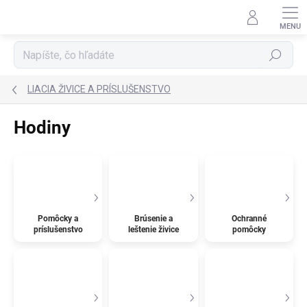
Prejsť
na
obsah
Hľadať
LIACIA ŽIVICE A PRÍSLUŠENSTVO
Hodiny
Pomôcky a
Brúsenie a
Ochranné
príslušenstvo
leštenie živice
pomôcky