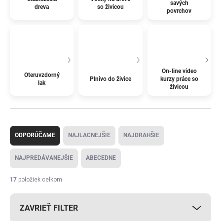
savých
dreva
so živicou
povrchov
On-line video
Oteruvzdorný
Plnivo do živice
kurzy práce so
lak
živicou
R
a
ODPORÚČAME
NAJLACNEJŠIE
NAJDRAHŠIE
d
e
NAJPREDÁVANEJŠIE
ABECEDNE
n
i
17
položiek celkom
e
p
ZAVRIEŤ FILTER
r
o